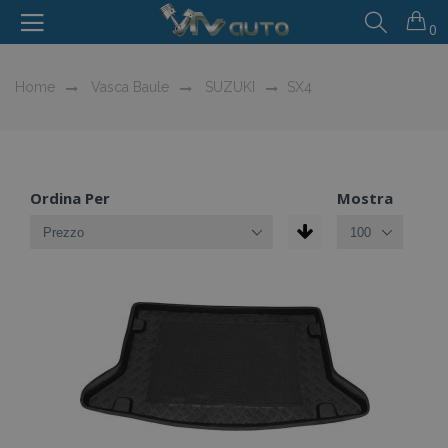
0
Home
Vasca Baule
SUZUKI
SX4
Ordina Per
Mostra