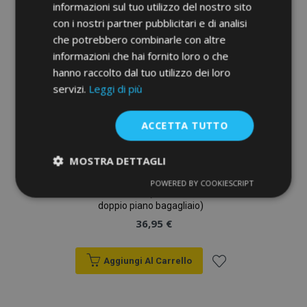
informazioni sul tuo utilizzo del nostro sito
con i nostri partner pubblicitari e di analisi
che potrebbero combinarle con altre
informazioni che hai fornito loro o che
hanno raccolto dal tuo utilizzo dei loro
servizi.
Leggi di più
ACCETTA TUTTO
MOSTRA DETTAGLI
Vasca Baule DryZone per SUZUKI SX4
POWERED BY COOKIESCRIPT
Strettamente
Performance
sedan 2006-2014 (non si adatta sulla
necessari
doppio piano bagagliaio)
36,95 €
Targeting
Funzionalità
Aggiungi Al Carrello
Aggiungi