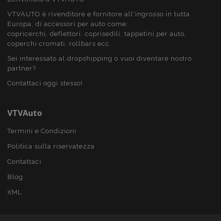
2 gio
VTVAUTO è rivenditore e fornitore all'ingrosso in tutta
Europa, di accessori per auto come:
copricerchi, deflettori, coprisedili, tappetini per auto,
coperchi cromati, rollbars ecc.
Sei interessato al dropshipping o vuoi diventare nostro
partner?
Contattaci oggi stesso!
VTVAuto
mage-cache-storage
1 gio
Adobe Inc.
www.vtvauto.it
Termini e Condizioni
Politica sulla riservatezza
Contattaci
Blog
recently_compared_product
1 gio
Adobe Inc.
XML
www.vtvauto.it