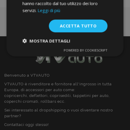
hanno raccolto dal tuo utilizzo dei loro
servizi.
Leggi di più
ACCETTA TUTTO
MOSTRA DETTAGLI
POWERED BY COOKIESCRIPT
Strettamente
Performance
necessari
Benvenuto a VTVAUTO
Targeting
Funzionalità
VTVAUTO è rivenditore e fornitore all'ingrosso in tutta
Europa, di accessori per auto come:
copricerchi, deflettori, coprisedili, tappetini per auto,
coperchi cromati, rollbars ecc.
Sei interessato al dropshipping o vuoi diventare nostro
partner?
Strettamente necessari
Performance
Contattaci oggi stesso!
Targeting
Funzionalità