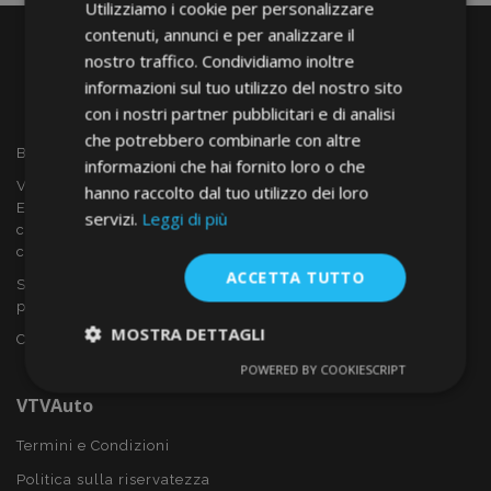
Utilizziamo i cookie per personalizzare
contenuti, annunci e per analizzare il
nostro traffico. Condividiamo inoltre
informazioni sul tuo utilizzo del nostro sito
con i nostri partner pubblicitari e di analisi
che potrebbero combinarle con altre
Benvenuto a VTVAUTO
informazioni che hai fornito loro o che
VTVAUTO è rivenditore e fornitore all'ingrosso in tutta
hanno raccolto dal tuo utilizzo dei loro
Europa, di accessori per auto come:
servizi.
Leggi di più
copricerchi, deflettori, coprisedili, tappetini per auto,
coperchi cromati, rollbars ecc.
ACCETTA TUTTO
Sei interessato al dropshipping o vuoi diventare nostro
partner?
MOSTRA DETTAGLI
Contattaci oggi stesso!
POWERED BY COOKIESCRIPT
Strettamente
Performance
necessari
VTVAuto
Termini e Condizioni
Politica sulla riservatezza
Targeting
Funzionalità