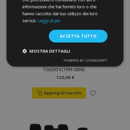
informazioni che hai fornito loro o che
desideri
hanno raccolto dal tuo utilizzo dei loro
servizi.
Leggi di più
ACCETTA TUTTO
MOSTRA DETTAGLI
POWERED BY COOKIESCRIPT
Strettamente
Performance
Copri sedili su misura Elegance SEAT
necessari
TOLEDO II (1999-2004)
123,00 €
Targeting
Funzionalità
Aggiungi Al Carrello
Aggiungi
alla
lista