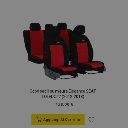
Aggiungi
alla
lista
desideri
mage-translation-file-version
Sess
Adobe Inc.
www.vtvauto.it
Copri sedili su misura Elegance SEAT
TOLEDO IV (2012-2018)
139,00 €
Aggiungi Al Carrello
mage-messages
1 gio
Adobe Inc.
www.vtvauto.it