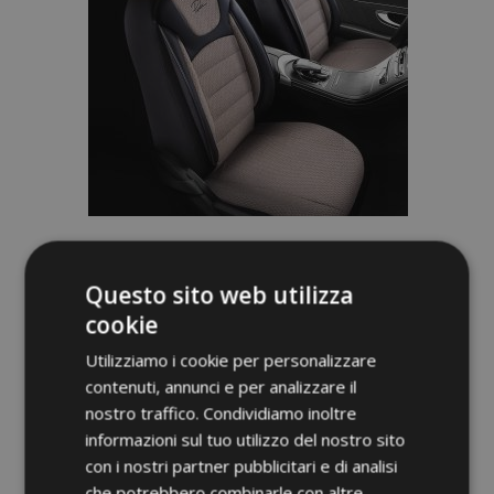
Coprisedili PRESTIGE beige-nero
Questo sito web utilizza
116,00 €
cookie
Non Disponibile
Utilizziamo i cookie per personalizzare
contenuti, annunci e per analizzare il
Aggiungi
nostro traffico. Condividiamo inoltre
informazioni sul tuo utilizzo del nostro sito
alla
con i nostri partner pubblicitari e di analisi
lista
che potrebbero combinarle con altre