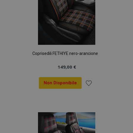
Coprisedili FETHIYE nero-arancione
149,00 €
Non Disponibile
Aggiungi
alla
lista
desideri