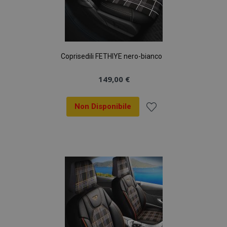
Coprisedili FETHIYE nero-bianco
149,00 €
Non Disponibile
Aggiungi
alla
lista
desideri