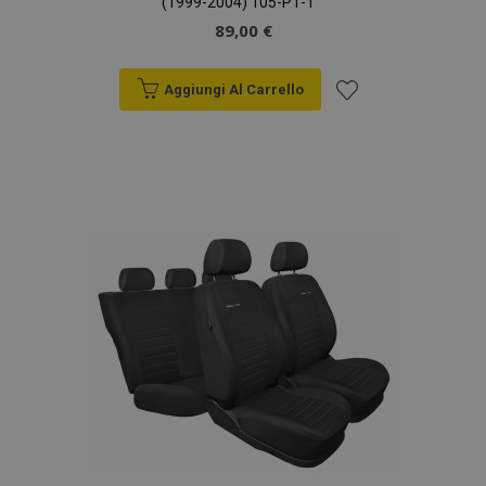
(1999-2004) 105-P1-T
89,00 €
Aggiungi Al Carrello
Aggiungi
alla
lista
desideri