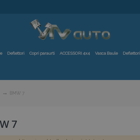
re
Deflettori
Copri paraurti
ACCESSORI 4x4
Vasca Baule
Deflettori
BMW 7
W 7