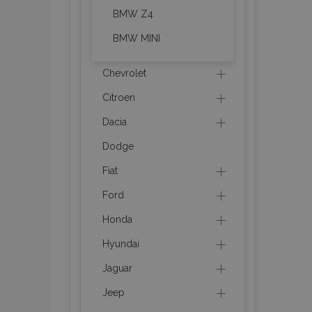
BMW Z4
recently_viewed_p
BMW MINI
recently_viewed_p
Chevrolet
PHPSESSID
Citroen
Dacia
Dodge
Fiat
recently_compare
Ford
Honda
product_data_sto
Hyundai
CookieScriptConse
Jaguar
Jeep