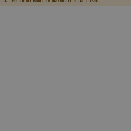
ssun prodotto corrispondete alla selezione è stato trovato.