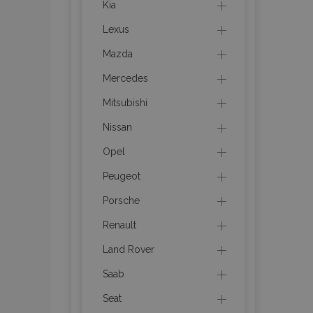
Kia
mage-cache-stor
Lexus
Mazda
recently_compare
Mercedes
X-Magento-Vary
Mitsubishi
Nissan
Opel
mage-translation-f
Peugeot
Porsche
mage-messages
Renault
Land Rover
section_data_ids
Saab
Seat