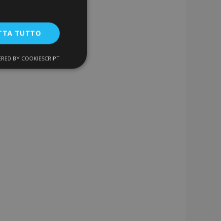
TTA TUTTO
RED BY COOKIESCRIPT
unzionalità
ente e la gestione
a la pulizia della
 il cookie viene
k-end,