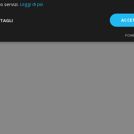
ro servizi.
Leggi di più
TAGLI
ACCE
POWE
te
Performance
Targeting
F
Strettamente necessari
Performance
Targeting
Funzionalità
e necessari consentono le funzionalità principali del sito web come l'accesso dell'ut
o web non può essere utilizzato correttamente senza i cookie strettamente necessari.
Fornitore
/
Scadenza
Descrizione
Dominio
d
1 giorno
Il valore di questo cookie attiv
Adobe Inc.
memoria cache locale. Quando
www.vtvauto.it
rimosso dall'applicazione bac