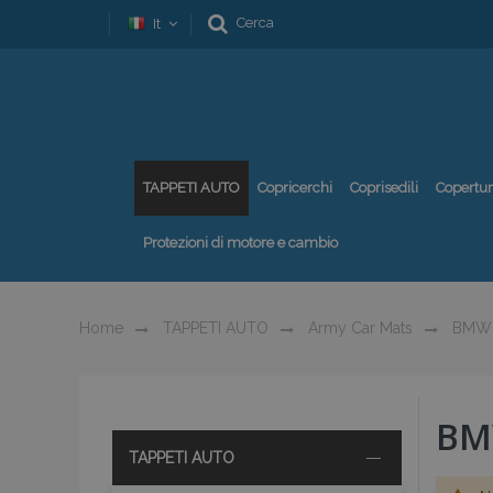
Cerca
It
TAPPETI AUTO
Copricerchi
Coprisedili
Copertu
Protezioni di motore e cambio
Home
TAPPETI AUTO
Army Car Mats
BMW
BM
TAPPETI AUTO