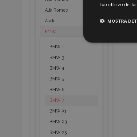
tuo utilizzo dei lo
Alfa Romeo
MOSTRA DET
Audi
BMW
Strettamen
necessari
BMW 1
BMW 3
BMW 4
BMW 5
BMW 6
I cookie strettament
BMW 7
dell'account. Il sit
BMW X1
Nome
BMW X3
mage-cache-sessi
BMW X5