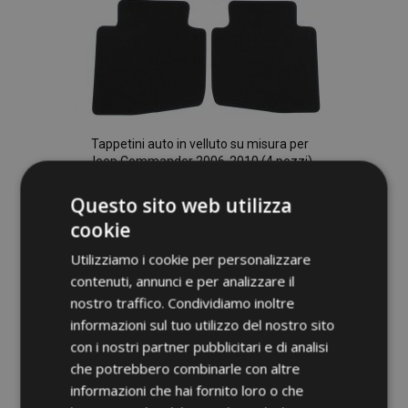
Tappetini auto in velluto su misura per
Jeep Commander 2006-2010 (4 pezzi)
30,95 €
Questo sito web utilizza
cookie
Aggiungi Al Carrello
Utilizziamo i cookie per personalizzare
Aggiungi
contenuti, annunci e per analizzare il
nostro traffico. Condividiamo inoltre
alla
informazioni sul tuo utilizzo del nostro sito
lista
con i nostri partner pubblicitari e di analisi
che potrebbero combinarle con altre
desideri
informazioni che hai fornito loro o che