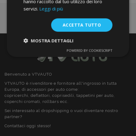
hanno raccolto dal tuo utilizzo dei loro
servizi.
Leggi di più
ACCETTA TUTTO
MOSTRA DETTAGLI
POWERED BY COOKIESCRIPT
Strettamente
Performance
necessari
Benvenuto a VTVAUTO
Targeting
Funzionalità
VTVAUTO è rivenditore e fornitore all'ingrosso in tutta
Europa, di accessori per auto come:
copricerchi, deflettori, coprisedili, tappetini per auto,
coperchi cromati, rollbars ecc.
Sei interessato al dropshipping o vuoi diventare nostro
partner?
Strettamente necessari
Performance
Contattaci oggi stesso!
Targeting
Funzionalità