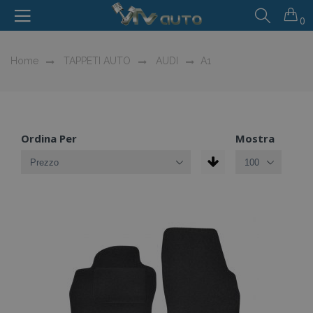
0
Home
TAPPETI AUTO
AUDI
A1
Ordina Per
Mostra