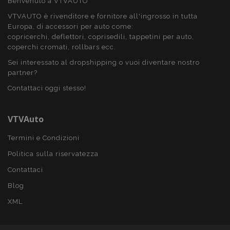
Benvenuto a VTVAUTO
VTVAUTO è rivenditore e fornitore all'ingrosso in tutta
PHPSESSID
59 mi
PHP.net
Europa, di accessori per auto come:
4
.vtvauto.it
copricerchi, deflettori, coprisedili, tappetini per auto,
seco
coperchi cromati, rollbars ecc.
Sei interessato al dropshipping o vuoi diventare nostro
partner?
Contattaci oggi stesso!
VTVAuto
Termini e Condizioni
Politica sulla riservatezza
Contattaci
Blog
XML
recently_compared_product_previous
1 gio
Adobe Inc.
www.vtvauto.it