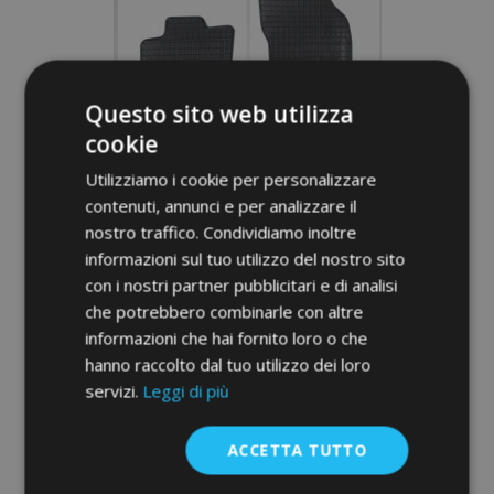
desideri
Questo sito web utilizza
cookie
Utilizziamo i cookie per personalizzare
contenuti, annunci e per analizzare il
nostro traffico. Condividiamo inoltre
informazioni sul tuo utilizzo del nostro sito
con i nostri partner pubblicitari e di analisi
che potrebbero combinarle con altre
Tappeti in gomma auto per AUDI A1 4 pz
informazioni che hai fornito loro o che
2010-2014
hanno raccolto dal tuo utilizzo dei loro
36,00 €
servizi.
Leggi di più
Aggiungi Al Carrello
ACCETTA TUTTO
Aggiungi