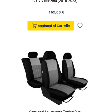
CR-V V benzina (2018-2023)
169,00 €
Aggiungi Al Carrello
Aggiungi
alla
lista
desideri