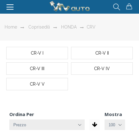
Home
Coprisedili
HONDA
CRV
CR-V I
CR-V II
CR-V III
CR-V IV
CR-V V
Ordina Per
Mostra