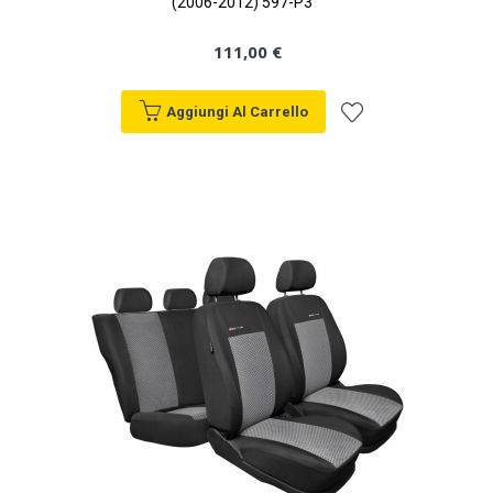
(2006-2012) 597-P3
111,00 €
Aggiungi Al Carrello
Aggiungi
alla
lista
desideri