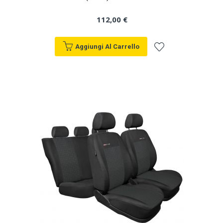
112,00 €
Aggiungi Al Carrello
Aggiungi
alla
lista
desideri