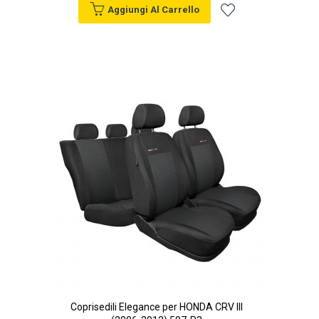
Aggiungi Al Carrello
Aggiungi
alla
lista
desideri
Coprisedili Elegance per HONDA CRV III