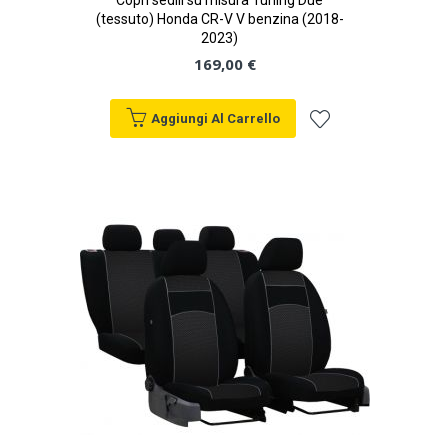
Copri sedili su misura Tuning Due
(tessuto) Honda CR-V V benzina (2018-
2023)
169,00 €
Aggiungi Al Carrello
Aggiungi
alla
lista
desideri