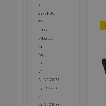
AX
BERLINGO
BX
C-ELYSEE
C-ELYSSE
C1
C15
C2
C3
C3 AIRCROSS
C3 PICASSO
C4
C4 AIRCROSS