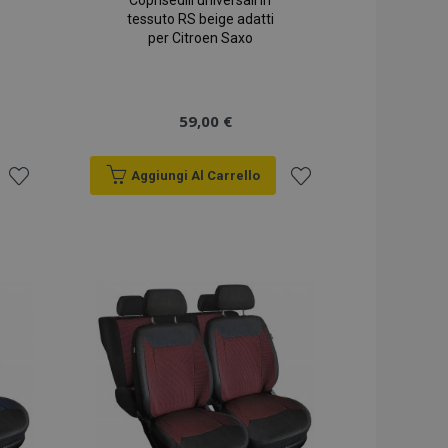
Coprisedili universali in
tessuto RS beige adatti
per Citroen Saxo
59,00 €
Aggiungi Al Carrello
Aggiungi
Aggiungi
alla
alla
lista
lista
desideri
desideri