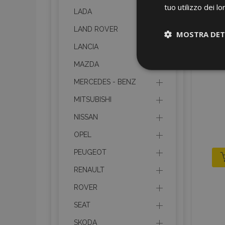
tuo utilizzo dei lo
LADA
LAND ROVER
MOSTRA DET
LANCIA
Strettamen
MAZDA
necessari
MERCEDES - BENZ
MITSUBISHI
NISSAN
OPEL
PEUGEOT
I cookie strettament
dell'account. Il sit
RENAULT
ROVER
Nome
SEAT
mage-cache-sessi
SKODA