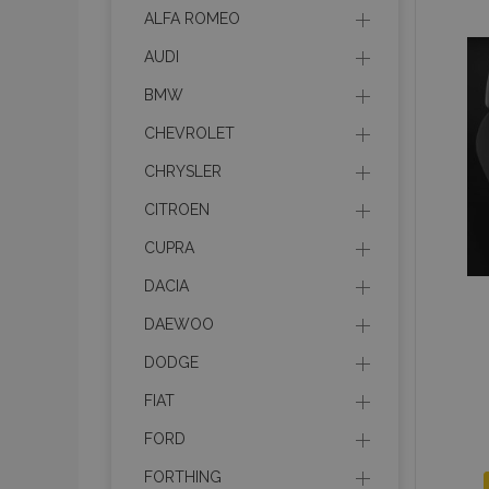
mage-cache-stor
ALFA ROMEO
AUDI
recently_compare
BMW
CHEVROLET
X-Magento-Vary
CHRYSLER
CITROEN
CUPRA
mage-translation-f
DACIA
DAEWOO
mage-messages
DODGE
FIAT
section_data_ids
FORD
FORTHING