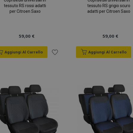
Coprisedili universali in
Coprisedili universali in
tessuto RS rossi adatti
tessuto RS grigio scuro
per Citroen Saxo
adatti per Citroen Saxo
59,00 €
59,00 €
Aggiungi Al Carrello
Aggiungi Al Carrello
Aggiungi
alla
lista
desideri