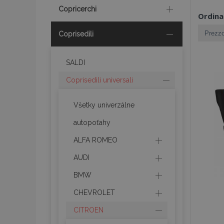
Copricerchi
Ordina
Coprisedili
SALDI
Coprisedili universali
Všetky univerzálne
autopoťahy
ALFA ROMEO
AUDI
BMW
CHEVROLET
CITROEN