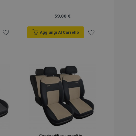
59,00 €
Aggiungi Al Carrello
Aggiungi
Aggiungi
alla
alla
lista
lista
desideri
desideri