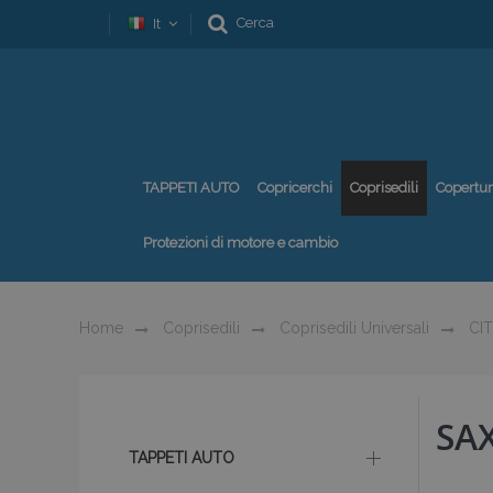
Cerca
It
TAPPETI AUTO
Copricerchi
Coprisedili
Copertu
Protezioni di motore e cambio
Home
Coprisedili
Coprisedili Universali
CI
SA
TAPPETI AUTO