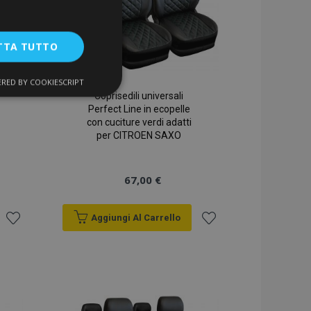
TTA TUTTO
RED BY COOKIESCRIPT
unzionalità
Coprisedili universali
Perfect Line in ecopelle
con cuciture verdi adatti
per CITROEN SAXO
67,00 €
Aggiungi Al Carrello
ente e la gestione
Aggiungi
Aggiungi
alla
alla
a la pulizia della
lista
lista
 il cookie viene
k-end,