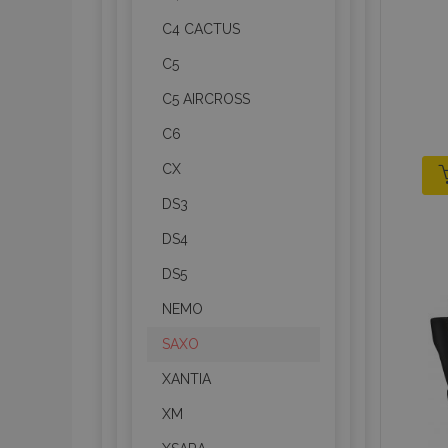
C4 CACTUS
C5
C5 AIRCROSS
C6
CX
DS3
DS4
DS5
NEMO
SAXO
XANTIA
XM