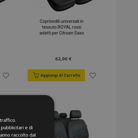
Coprisedili universali in
tessuto ROYAL rossi
adatti per Citroen Saxo
62,00 €
Aggiungi Al Carrello
Aggiungi
Aggiungi
alla
alla
lista
lista
raffico.
desideri
desideri
pubblicitari e di
hanno raccolto dal