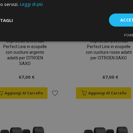
ro servizi.
Leggi di più
TAGLI
ACCE
POWE
te
Performance
Targeting
F
Coprisedili universali
Coprisedili universali
Perfect Line in ecopelle
Perfect Line in ecopelle
con cuciture argento
con cuciture rosse adatti
adatti per CITROEN
per CITROEN SAXO
SAXO
67,00 €
67,00 €
Strettamente necessari
Performance
Targeting
Funzionalità
Aggiungi Al Carrello
Aggiungi Al Carrello
e necessari consentono le funzionalità principali del sito web come l'accesso dell'ut
o web non può essere utilizzato correttamente senza i cookie strettamente necessari.
Aggiungi
Fornitore
/
Scadenza
Descrizione
Dominio
alla
d
1 giorno
Il valore di questo cookie attiv
Adobe Inc.
lista
memoria cache locale. Quando
www.vtvauto.it
rimosso dall'applicazione bac