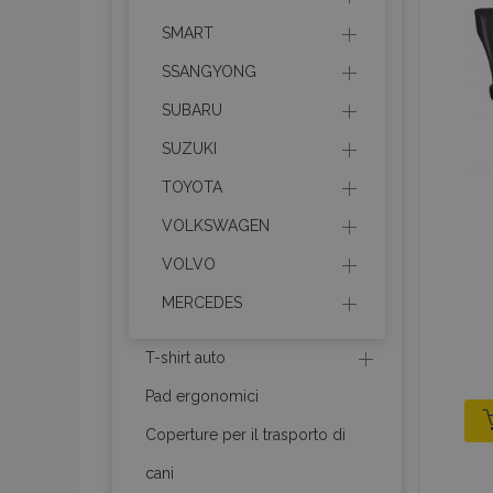
SMART
recently_viewed_p
SSANGYONG
recently_viewed_p
SUBARU
SUZUKI
PHPSESSID
TOYOTA
VOLKSWAGEN
VOLVO
recently_compare
MERCEDES
product_data_sto
T-shirt auto
Pad ergonomici
CookieScriptConse
Coperture per il trasporto di
cani