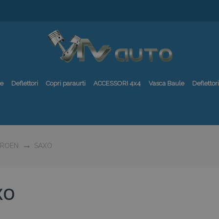
re
Deflettori
Copri paraurti
ACCESSORI 4x4
Vasca Baule
Deflettori
TROEN
SAXO
XO