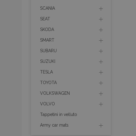
mage-cache-stor
SCANIA
SEAT
recently_compare
SKODA
X-Magento-Vary
SMART
SUBARU
SUZUKI
mage-translation-f
TESLA
TOYOTA
mage-messages
VOLKSWAGEN
VOLVO
Tappetini in velluto
section_data_ids
Army car mats