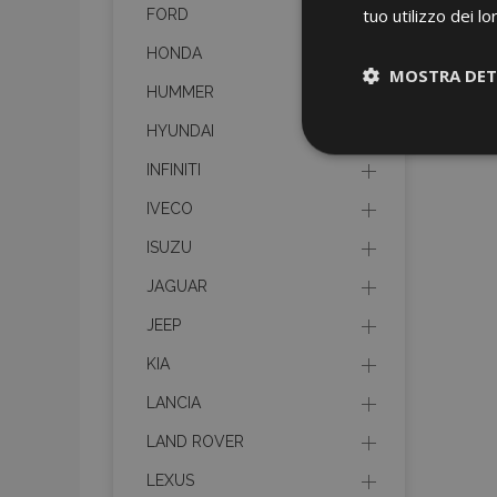
tuo utilizzo dei lo
FORD
HONDA
MOSTRA DET
HUMMER
HYUNDAI
Strettamen
necessari
INFINITI
IVECO
ISUZU
JAGUAR
JEEP
I cookie strettament
KIA
dell'account. Il sit
LANCIA
Nome
LAND ROVER
mage-cache-sessi
LEXUS