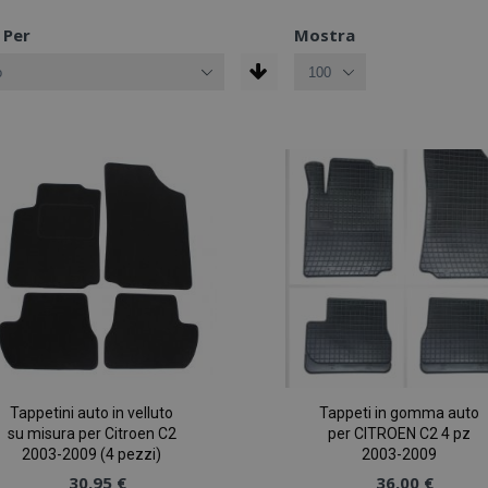
 Per
Mostra
Tappetini auto in velluto
Tappeti in gomma auto
su misura per Citroen C2
per CITROEN C2 4 pz
2003-2009 (4 pezzi)
2003-2009
30,95 €
36,00 €