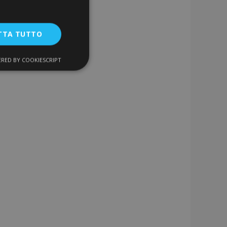
TTA TUTTO
RED BY COOKIESCRIPT
unzionalità
ente e la gestione
a la pulizia della
 il cookie viene
k-end,