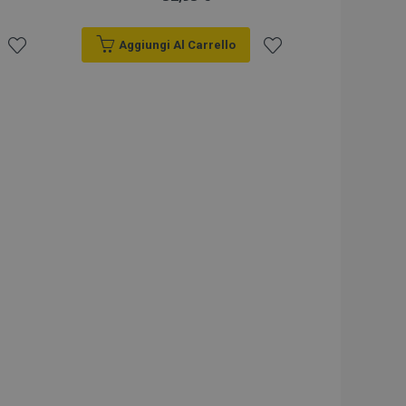
Aggiungi Al Carrello
Aggiungi
Aggiungi
alla
alla
lista
lista
desideri
desideri