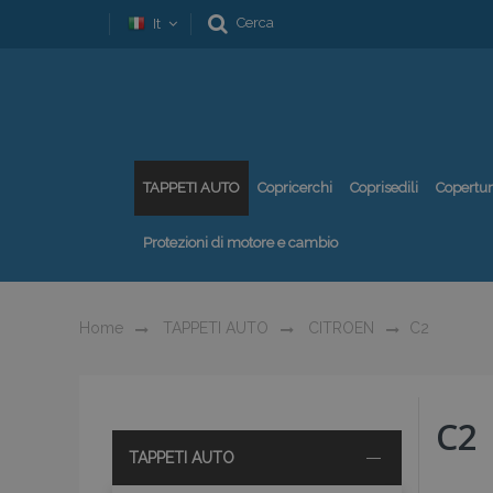
Cerca
It
TAPPETI AUTO
Copricerchi
Coprisedili
Copertu
Protezioni di motore e cambio
Home
TAPPETI AUTO
CITROEN
C2
C2
TAPPETI AUTO