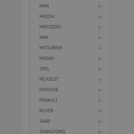
MAN
recently_viewed_p
MAZDA
MERCEDES
recently_viewed_p
MINI
PHPSESSID
MITSUBISHI
NISSAN
OPEL
recently_compare
PEUGEOT
PORSCHE
product_data_sto
RENAULT
ROVER
CookieScriptConse
SAAB
SSANGYONG