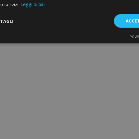
ro servizi.
Leggi di più
TAGLI
ACCE
POWE
te
Performance
Targeting
F
Strettamente necessari
Performance
Targeting
Funzionalità
e necessari consentono le funzionalità principali del sito web come l'accesso dell'ut
o web non può essere utilizzato correttamente senza i cookie strettamente necessari.
Fornitore
/
Scadenza
Descrizione
Dominio
d
1 giorno
Il valore di questo cookie attiv
Adobe Inc.
memoria cache locale. Quando
www.vtvauto.it
rimosso dall'applicazione bac