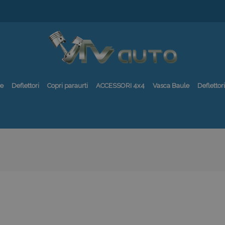
re
Deflettori
Copri paraurti
ACCESSORI 4x4
Vasca Baule
Deflettori