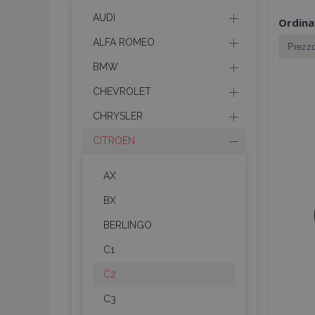
AUDI
Ordina
ALFA ROMEO
BMW
CHEVROLET
CHRYSLER
CITROEN
AX
BX
BERLINGO
C1
C2
C3