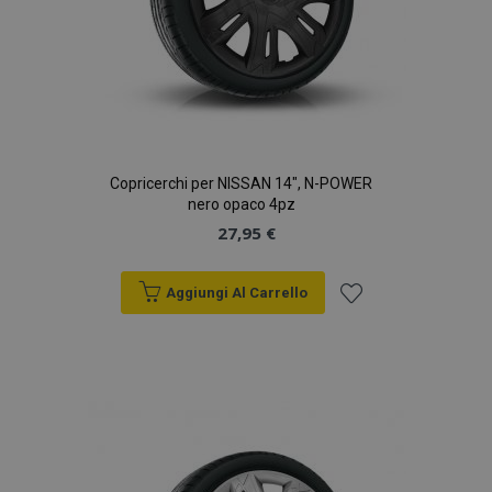
Copricerchi per NISSAN 14", N-POWER
nero opaco 4pz
27,95 €
Aggiungi Al Carrello
Aggiungi
alla
lista
desideri