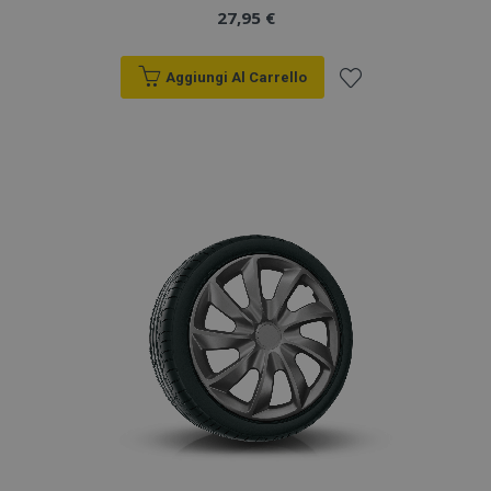
27,95 €
Aggiungi Al Carrello
Aggiungi
alla
lista
desideri