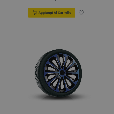
Aggiungi Al Carrello
Aggiungi
alla
lista
desideri