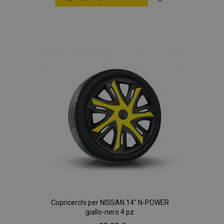
Aggiungi
alla
lista
desideri
mage-translation-file-version
Sess
Adobe Inc.
www.vtvauto.it
Copricerchi per NISSAN 14" N-POWER
giallo-nero 4 pz
mage-messages
1 gio
Adobe Inc.
www.vtvauto.it