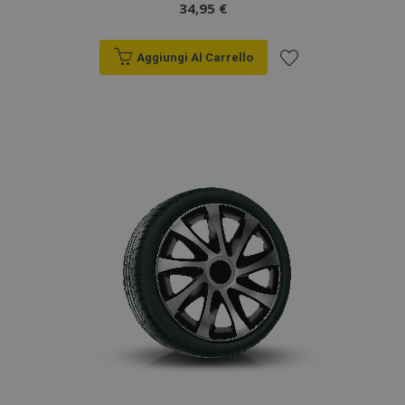
34,95 €
Aggiungi Al Carrello
Aggiungi
alla
lista
desideri