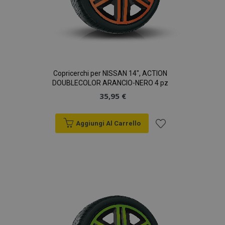
analisi dei siti.
_gid
1 giorno
Questo cookie è
Google
impostato da
LLC
Google Analytics.
.vtvauto.it
Memorizza e
aggiorna un
valore univoco
per ogni pagina
visitata e viene
Copricerchi per NISSAN 14", ACTION
utilizzato per
DOUBLECOLOR ARANCIO-NERO 4 pz
contare e tenere
traccia delle
35,95 €
visualizzazioni di
pagina.
Aggiungi Al Carrello
Aggiungi
alla
lista
desideri