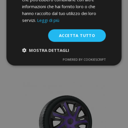
informazioni che hai fornito loro o che
hanno raccolto dal tuo utilizzo dei loro
servizi.
Leggi di più
COPRICERCHI PER NISSAN 14", STRONG
DUOCOLOR 4 pz
ACCETTA TUTTO
34,95 €
MOSTRA DETTAGLI
Aggiungi Al Carrello
POWERED BY COOKIESCRIPT
Strettamente
Performance
Aggiungi
necessari
alla
lista
Targeting
Funzionalità
desideri