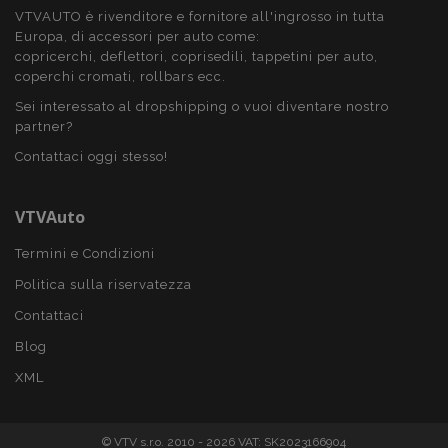
VTVAUTO è rivenditore e fornitore all'ingrosso in tutta
Europa, di accessori per auto come:
copricerchi, deflettori, coprisedili, tappetini per auto,
mage-translation-file-version
Sess
Adobe Inc.
coperchi cromati, rollbars ecc.
www.vtvauto.it
Sei interessato al dropshipping o vuoi diventare nostro
partner?
Contattaci oggi stesso!
VTVAuto
Termini e Condizioni
mage-messages
1 gio
Adobe Inc.
www.vtvauto.it
Politica sulla riservatezza
Contattaci
Blog
XML
© VTV s.r.o. 2010 - 2026 VAT: SK2023166904