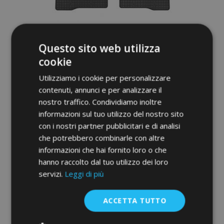
Tappeti in gomma auto per SSANGYONG
Questo sito web utilizza
TIVOLI 4 pz 2015-up
40,00 €
cookie
Utilizziamo i cookie per personalizzare
Aggiungi Al Carrello
contenuti, annunci e per analizzare il
nostro traffico. Condividiamo inoltre
Aggiungi
informazioni sul tuo utilizzo del nostro sito
alla
con i nostri partner pubblicitari e di analisi
che potrebbero combinarle con altre
lista
informazioni che hai fornito loro o che
hanno raccolto dal tuo utilizzo dei loro
desideri
servizi.
Leggi di più
ACCETTA TUTTO