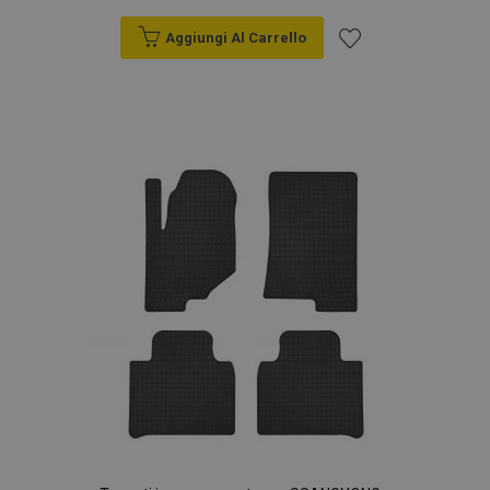
Aggiungi Al Carrello
Aggiungi
alla
lista
desideri