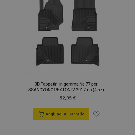
desideri
PHPSESSID
59 mi
PHP.net
4
.vtvauto.it
seco
3D Tappetini in gomma No.77 per
SSANGYONG REXTON IV 2017-up (4 pz)
52,95 €
Aggiungi Al Carrello
recently_compared_product_previous
1 gio
Adobe Inc.
Aggiungi
www.vtvauto.it