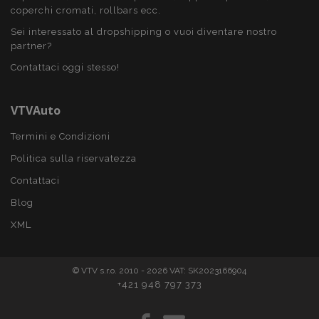
mage-messages
1 gio
Adobe Inc.
coperchi cromati, rollbars ecc.
www.vtvauto.it
Sei interessato al dropshipping o vuoi diventare nostro
partner?
Contattaci oggi stesso!
VTVAuto
Termini e Condizioni
Politica sulla riservatezza
Contattaci
section_data_ids
1 gio
Adobe Inc.
www.vtvauto.it
Blog
XML
© VTV s.r.o. 2010 - 2026 VAT: SK2023166904
+421 948 797 373