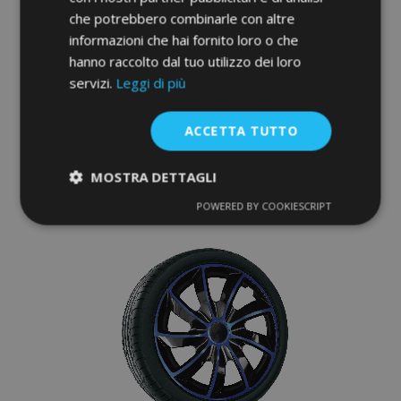
che potrebbero combinarle con altre
Copricerchi per RENAULT 17", STIG GRIGIO
informazioni che hai fornito loro o che
LACCATO 4 pz
hanno raccolto dal tuo utilizzo dei loro
45,95 €
servizi.
Leggi di più
Aggiungi Al Carrello
ACCETTA TUTTO
Aggiungi
MOSTRA DETTAGLI
alla
POWERED BY COOKIESCRIPT
Strettamente
Performance
lista
necessari
desideri
Targeting
Funzionalità