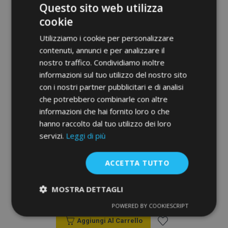
Questo sito web utilizza
desideri
cookie
Utilizziamo i cookie per personalizzare
contenuti, annunci e per analizzare il
nostro traffico. Condividiamo inoltre
informazioni sul tuo utilizzo del nostro sito
con i nostri partner pubblicitari e di analisi
che potrebbero combinarle con altre
informazioni che hai fornito loro o che
hanno raccolto dal tuo utilizzo dei loro
servizi.
Leggi di più
Tappeti in gomma auto per TOYOTA
COROLLA VERSO II, 546269 4 pz 2004-
ACCETTA TUTTO
2009
MOSTRA DETTAGLI
40,00 €
POWERED BY COOKIESCRIPT
Strettamente
Performance
necessari
Aggiungi Al Carrello