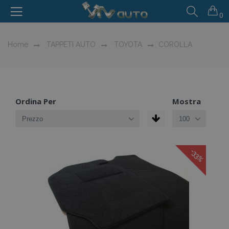
0
Home
TAPPETI AUTO
TOYOTA
COROLLA
Ordina Per
Mostra
-33%