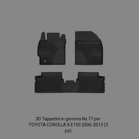
Aggiungi
www.vtvauto.it
alla
lista
desideri
mage-messages
1 gio
Adobe Inc.
www.vtvauto.it
3D Tappetini in gomma No.77 per
TOYOTA COROLLA X E150 2006-2013 (3
pz)
section_data_ids
1 gio
Adobe Inc.
www.vtvauto.it