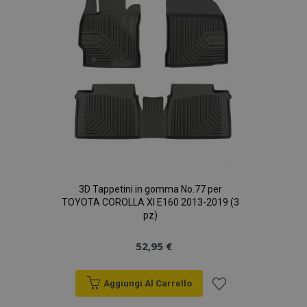
desideri
recently_compared_product
1 gio
Adobe Inc.
www.vtvauto.it
X-Magento-Vary
59 mi
Adobe Inc.
5
www.vtvauto.it
seco
3D Tappetini in gomma No.77 per
TOYOTA COROLLA XI E160 2013-2019 (3
pz)
52,95 €
Aggiungi Al Carrello
mage-translation-file-version
Sess
Adobe Inc.