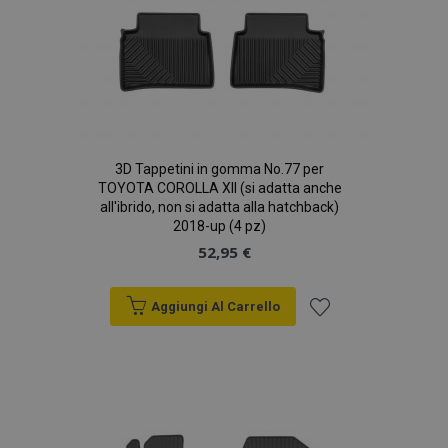
www.vtvauto.it
CookieScriptConsent
4
CookieScript
setti
www.vtvauto.it
2 gio
3D Tappetini in gomma No.77 per
TOYOTA COROLLA XII (si adatta anche
all'ibrido, non si adatta alla hatchback)
2018-up (4 pz)
52,95 €
Aggiungi Al Carrello
Aggiungi
mage-cache-storage
1 gio
Adobe Inc.
alla
www.vtvauto.it
lista