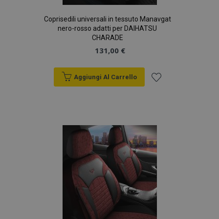
Coprisedili universali in tessuto Manavgat
nero-rosso adatti per DAIHATSU
CHARADE
131,00 €
Aggiungi Al Carrello
Aggiungi
alla
lista
desideri