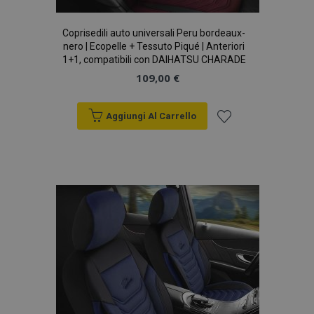
Coprisedili auto universali Peru bordeaux-
nero | Ecopelle + Tessuto Piqué | Anteriori
1+1, compatibili con DAIHATSU CHARADE
109,00 €
Aggiungi Al Carrello
mage-cache-storage
1 gio
Adobe Inc.
www.vtvauto.it
Aggiungi
alla
lista
desideri
recently_compared_product
1 gio
Adobe Inc.
www.vtvauto.it
X-Magento-Vary
59 mi
Adobe Inc.
5
www.vtvauto.it
seco