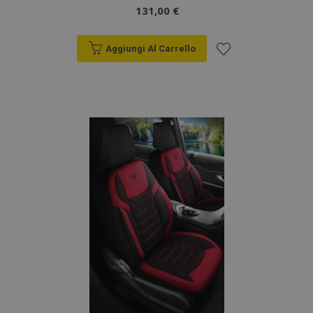
analisi dei siti.
131,00 €
_gid
1 giorno
Questo cookie è
Google
impostato da
LLC
Google Analytics.
Aggiungi Al Carrello
.vtvauto.it
Memorizza e
aggiorna un
Aggiungi
valore univoco
per ogni pagina
visitata e viene
alla
utilizzato per
contare e tenere
lista
traccia delle
visualizzazioni di
pagina.
desideri