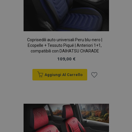
Coprisedili auto universali Peru blu-nero |
Ecopelle + Tessuto Piqué | Anteriori 1+1,
compatibili con DAIHATSU CHARADE
109,00 €
mage-translation-file-version
Sess
Adobe Inc.
Aggiungi Al Carrello
www.vtvauto.it
Aggiungi
alla
lista
desideri
mage-messages
1 gio
Adobe Inc.
www.vtvauto.it