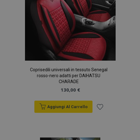
Coprisedili universali in tessuto Senegal
section_data_ids
1 gio
Adobe Inc.
rosso-nero adatti per DAIHATSU
www.vtvauto.it
CHARADE
130,00 €
Aggiungi Al Carrello
Aggiungi
alla