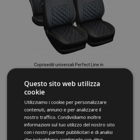
Coprisedili universali Perfect Line in
ecopelle con cuciture blu adatti per
DAIHATSU CHARADE
Questo sito web utilizza
67,00 €
cookie
Utilizziamo i cookie per personalizzare
Aggiungi Al Carrello
contenuti, annunci e per analizzare il
Aggiungi
nostro traffico. Condividiamo inoltre
informazioni sul tuo utilizzo del nostro sito
alla
con i nostri partner pubblicitari e di analisi
lista
che potrebbero combinarle con altre