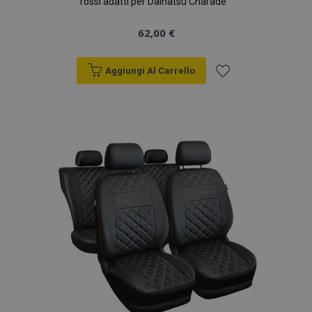
rossi adatti per Daihatsu Charade
62,00 €
Aggiungi Al Carrello
Aggiungi
alla
lista
desideri