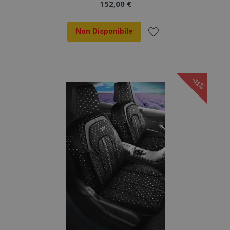
152,00 €
Non Disponibile
Aggiungi
alla
-11%
lista
desideri