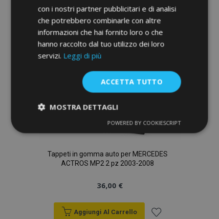
con i nostri partner pubblicitari e di analisi
che potrebbero combinarle con altre
Aggiungi Al Carrello
informazioni che hai fornito loro o che
Aggiungi
hanno raccolto dal tuo utilizzo dei loro
servizi.
Leggi di più
alla
lista
ACCETTA TUTTO
desideri
MOSTRA DETTAGLI
POWERED BY COOKIESCRIPT
Strettamente
Performance
necessari
Tappeti in gomma auto per MERCEDES
ACTROS MP2 2 pz 2003-2008
Targeting
Funzionalità
36,00 €
Aggiungi Al Carrello