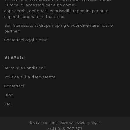
X-Magento-Vary
59 mi
Adobe Inc.
Europa, di accessori per auto come:
5
www.vtvauto.it
seco
copricerchi, deflettori, coprisedili, tappetini per auto,
coperchi cromati, rollbars ecc.
Sei interessato al dropshipping o vuoi diventare nostro
partner?
Contattaci oggi stesso!
VTVAuto
Termini e Condizioni
Politica sulla riservatezza
mage-translation-file-version
Sess
Adobe Inc.
Contattaci
www.vtvauto.it
Blog
XML
© VTV s.r.o. 2010 - 2026 VAT: SK2023166904
+421 948 797 373