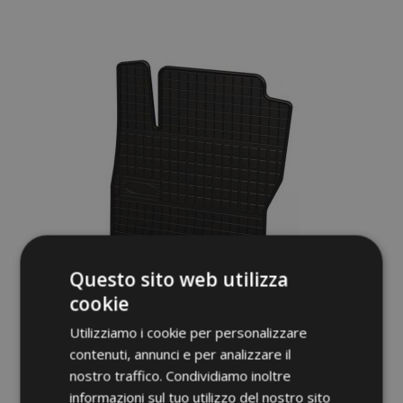
alla
lista
desideri
Questo sito web utilizza
cookie
Utilizziamo i cookie per personalizzare
Tappeti in gomma auto per MERCEDES
contenuti, annunci e per analizzare il
ACTROS MP3 2 pz 2008-2012
nostro traffico. Condividiamo inoltre
36,00 €
informazioni sul tuo utilizzo del nostro sito