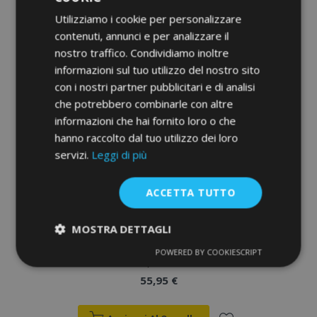
Utilizziamo i cookie per personalizzare
Aggiungi
contenuti, annunci e per analizzare il
alla
nostro traffico. Condividiamo inoltre
informazioni sul tuo utilizzo del nostro sito
lista
con i nostri partner pubblicitari e di analisi
che potrebbero combinarle con altre
desideri
informazioni che hai fornito loro o che
hanno raccolto dal tuo utilizzo dei loro
servizi.
Leggi di più
ACCETTA TUTTO
MOSTRA DETTAGLI
Deflettori finestrini HEKO per JAGUAR XF II
X260 2015-2024 sedan, 4 porte, anteriori,
POWERED BY COOKIESCRIPT
Strettamente
Performance
2 pezzi
necessari
55,95 €