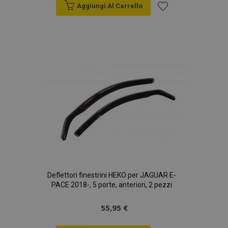
Aggiungi Al Carrello
Aggiungi
CookieScriptConsent
4
CookieScript
setti
www.vtvauto.it
alla
2 gio
lista
desideri
mage-cache-storage
1 gio
Adobe Inc.
www.vtvauto.it
Deflettori finestrini HEKO per JAGUAR E-
PACE 2018-, 5 porte, anteriori, 2 pezzi
55,95 €