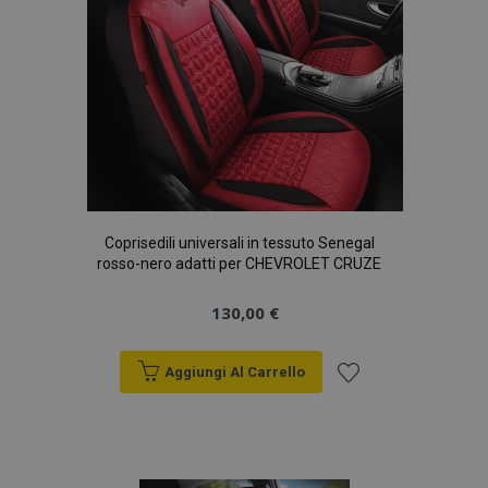
Coprisedili universali in tessuto Senegal
section_data_ids
1 gio
Adobe Inc.
rosso-nero adatti per CHEVROLET CRUZE
www.vtvauto.it
130,00 €
Aggiungi Al Carrello
Aggiungi
alla