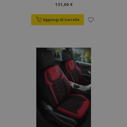
analisi dei siti.
131,00 €
_gid
1 giorno
Questo cookie è
Google
impostato da
LLC
Google Analytics.
Aggiungi Al Carrello
.vtvauto.it
Memorizza e
aggiorna un
Aggiungi
valore univoco
per ogni pagina
visitata e viene
alla
utilizzato per
contare e tenere
lista
traccia delle
visualizzazioni di
pagina.
desideri