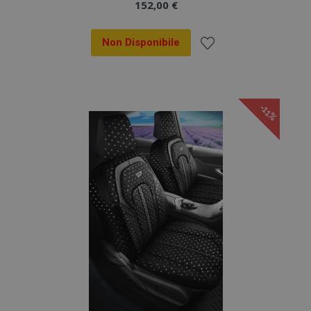
152,00 €
Non Disponibile
Aggiungi
alla
-11%
lista
desideri