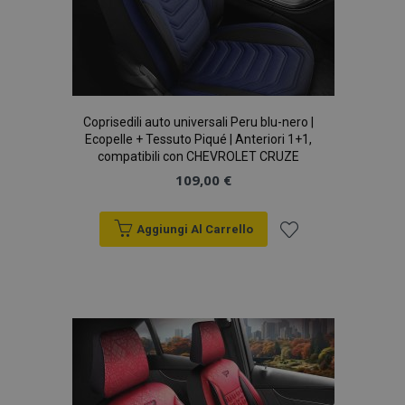
Coprisedili auto universali Peru blu-nero |
Ecopelle + Tessuto Piqué | Anteriori 1+1,
compatibili con CHEVROLET CRUZE
109,00 €
mage-translation-file-version
Sess
Adobe Inc.
Aggiungi Al Carrello
www.vtvauto.it
Aggiungi
alla
lista
desideri
mage-messages
1 gio
Adobe Inc.
www.vtvauto.it