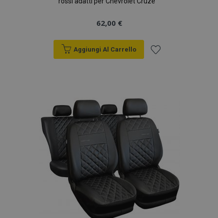
rossi adatti per Chevrolet Cruze
62,00 €
Aggiungi Al Carrello
Aggiungi
alla
lista
desideri