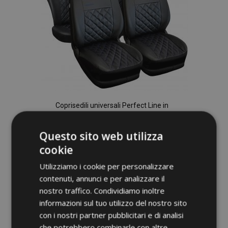
Coprisedili universali Perfect Line in
ecopelle con cuciture blu adatti per
CHEVROLET CRUZE
Questo sito web utilizza
67,00 €
cookie
Utilizziamo i cookie per personalizzare
Aggiungi Al Carrello
contenuti, annunci e per analizzare il
Aggiungi
nostro traffico. Condividiamo inoltre
informazioni sul tuo utilizzo del nostro sito
alla
con i nostri partner pubblicitari e di analisi
lista
che potrebbero combinarle con altre