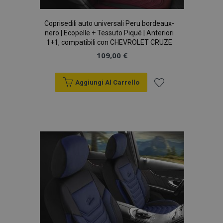
Coprisedili auto universali Peru bordeaux-
nero | Ecopelle + Tessuto Piqué | Anteriori
1+1, compatibili con CHEVROLET CRUZE
109,00 €
Aggiungi Al Carrello
mage-cache-storage
1 gio
Adobe Inc.
www.vtvauto.it
Aggiungi
alla
lista
desideri
recently_compared_product
1 gio
Adobe Inc.
www.vtvauto.it
X-Magento-Vary
59 mi
Adobe Inc.
5
www.vtvauto.it
seco