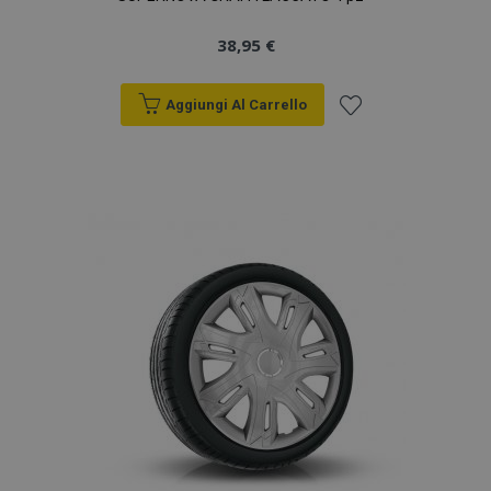
38,95 €
Aggiungi Al Carrello
Aggiungi
alla
lista
desideri