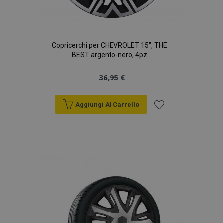
Copricerchi per CHEVROLET 15", THE
BEST argento-nero, 4pz
36,95 €
Aggiungi Al Carrello
Aggiungi
alla
lista
desideri