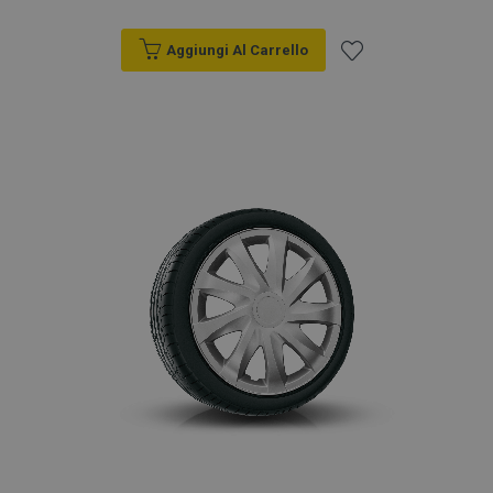
Aggiungi Al Carrello
Aggiungi
alla
lista
desideri