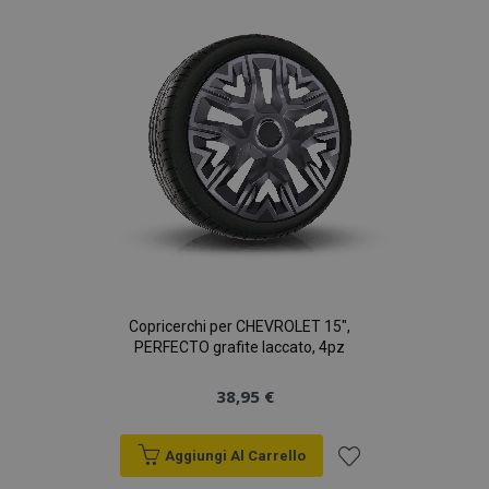
lista
desideri
section_data_ids
1 gio
Adobe Inc.
www.vtvauto.it
Copricerchi per CHEVROLET 15",
PERFECTO grafite laccato, 4pz
38,95 €
Aggiungi Al Carrello