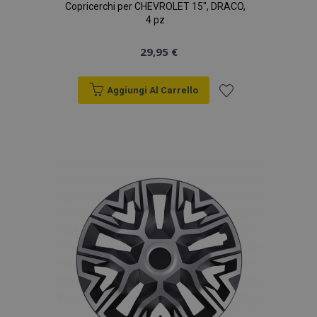
Copricerchi per CHEVROLET 15", DRACO,
4 pz
29,95 €
Aggiungi Al Carrello
Aggiungi
alla
lista
desideri