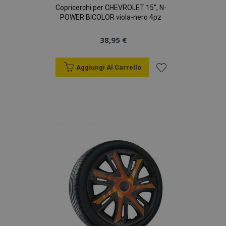
analisi dei siti.
Copricerchi per CHEVROLET 15", N-
POWER BICOLOR viola-nero 4pz
_gid
1 giorno
Questo cookie è
Google
impostato da
LLC
Google Analytics.
.vtvauto.it
38,95 €
Memorizza e
aggiorna un
valore univoco
per ogni pagina
Aggiungi Al Carrello
visitata e viene
utilizzato per
Aggiungi
contare e tenere
traccia delle
visualizzazioni di
alla
pagina.
lista
desideri