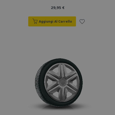
29,95 €
Aggiungi Al Carrello
Aggiungi
alla
lista
desideri