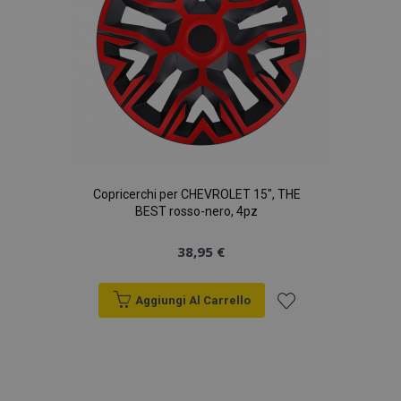
Copricerchi per CHEVROLET 15", THE
BEST rosso-nero, 4pz
mage-translation-file-version
Sess
Adobe Inc.
www.vtvauto.it
38,95 €
Aggiungi Al Carrello
Aggiungi
alla
mage-messages
1 gio
Adobe Inc.
www.vtvauto.it