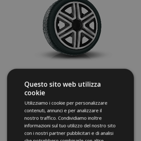
Copricerchi per CHEVROLET 15", ACTION
Questo sito web utilizza
DOUBLECOLOR 4 pz
cookie
36,95 €
Utilizziamo i cookie per personalizzare
contenuti, annunci e per analizzare il
nostro traffico. Condividiamo inoltre
Aggiungi Al Carrello
informazioni sul tuo utilizzo del nostro sito
Aggiungi
con i nostri partner pubblicitari e di analisi
che potrebbero combinarle con altre