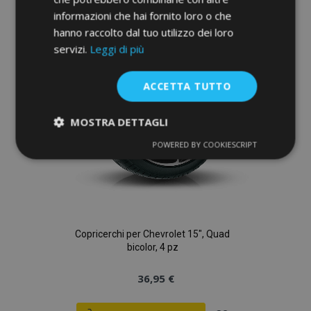
alla
informazioni che hai fornito loro o che
lista
hanno raccolto dal tuo utilizzo dei loro
servizi.
Leggi di più
desideri
ACCETTA TUTTO
MOSTRA DETTAGLI
POWERED BY COOKIESCRIPT
Strettamente
Performance
necessari
Targeting
Funzionalità
Copricerchi per Chevrolet 15", Quad
bicolor, 4 pz
36,95 €