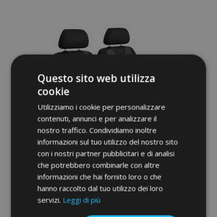
alla
lista
desideri
Questo sito web utilizza
cookie
Utilizziamo i cookie per personalizzare
contenuti, annunci e per analizzare il
nostro traffico. Condividiamo inoltre
informazioni sul tuo utilizzo del nostro sito
con i nostri partner pubblicitari e di analisi
che potrebbero combinarle con altre
informazioni che hai fornito loro o che
Coprisedili T-shirt universali in ecopelle
hanno raccolto dal tuo utilizzo dei loro
Perfect Line+ adatti per FORD TOURNEO
CONNECT, blu, 2 pz
servizi.
Leggi di più
40,00 €