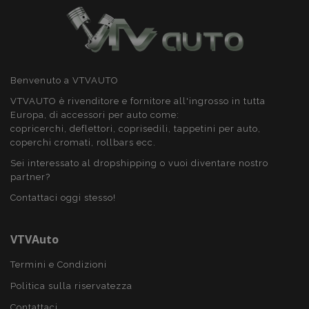
www.vtvauto.it
PHPSESSID
59 mi
PHP.net
Benvenuto a VTVAUTO
4
.vtvauto.it
seco
VTVAUTO è rivenditore e fornitore all'ingrosso in tutta
Europa, di accessori per auto come:
copricerchi, deflettori, coprisedili, tappetini per auto,
coperchi cromati, rollbars ecc.
Sei interessato al dropshipping o vuoi diventare nostro
partner?
Contattaci oggi stesso!
VTVAuto
Termini e Condizioni
Politica sulla riservatezza
Contattaci