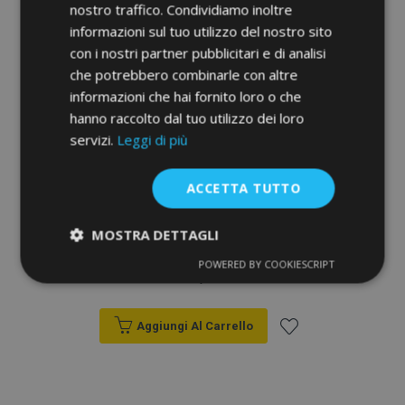
alla
nostro traffico. Condividiamo inoltre
informazioni sul tuo utilizzo del nostro sito
lista
con i nostri partner pubblicitari e di analisi
desideri
che potrebbero combinarle con altre
informazioni che hai fornito loro o che
hanno raccolto dal tuo utilizzo dei loro
servizi.
Leggi di più
ACCETTA TUTTO
MOSTRA DETTAGLI
Rollbar Frontali Steeler per Volkswagen
Tiguan 2007-2011-2015 Modello S
POWERED BY COOKIESCRIPT
Strettamente
Performance
541,00 €
necessari
Aggiungi Al Carrello
Targeting
Funzionalità
Aggiungi
alla