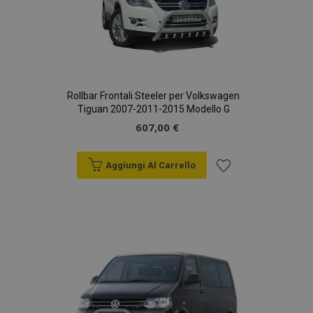
X-Magento-Vary
59 mi
Adobe Inc.
5
www.vtvauto.it
seco
Rollbar Frontali Steeler per Volkswagen
Tiguan 2007-2011-2015 Modello G
607,00 €
Aggiungi Al Carrello
Aggiungi
alla
mage-translation-file-version
Sess
Adobe Inc.
www.vtvauto.it
lista
desideri