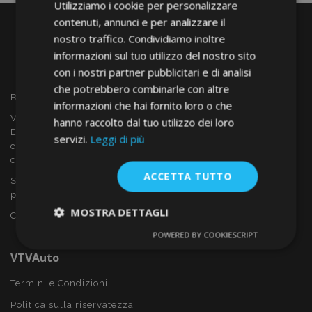
Utilizziamo i cookie per personalizzare
contenuti, annunci e per analizzare il
nostro traffico. Condividiamo inoltre
informazioni sul tuo utilizzo del nostro sito
con i nostri partner pubblicitari e di analisi
che potrebbero combinarle con altre
Benvenuto a VTVAUTO
informazioni che hai fornito loro o che
VTVAUTO è rivenditore e fornitore all'ingrosso in tutta
hanno raccolto dal tuo utilizzo dei loro
Europa, di accessori per auto come:
servizi.
Leggi di più
copricerchi, deflettori, coprisedili, tappetini per auto,
coperchi cromati, rollbars ecc.
ACCETTA TUTTO
Sei interessato al dropshipping o vuoi diventare nostro
partner?
MOSTRA DETTAGLI
Contattaci oggi stesso!
POWERED BY COOKIESCRIPT
Strettamente
Performance
necessari
VTVAuto
Termini e Condizioni
Politica sulla riservatezza
Targeting
Funzionalità