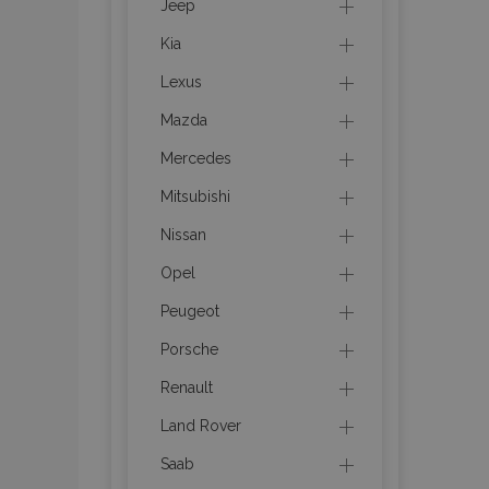
Jeep
Kia
recently_viewed_p
Lexus
recently_viewed_p
Mazda
PHPSESSID
Mercedes
Mitsubishi
Nissan
Opel
recently_compare
Peugeot
Porsche
product_data_sto
Renault
CookieScriptConse
Land Rover
Saab