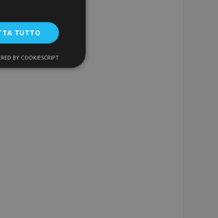
TTA TUTTO
RED BY COOKIESCRIPT
unzionalità
ente e la gestione
a la pulizia della
 il cookie viene
k-end,