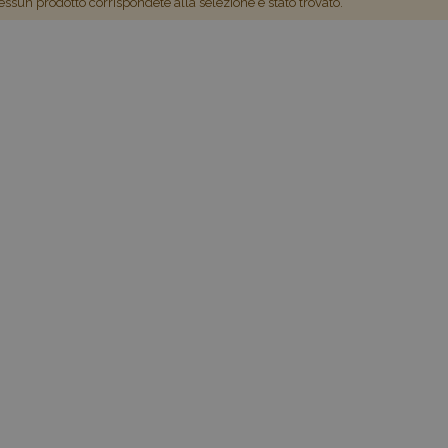
ssun prodotto corrispondete alla selezione è stato trovato.