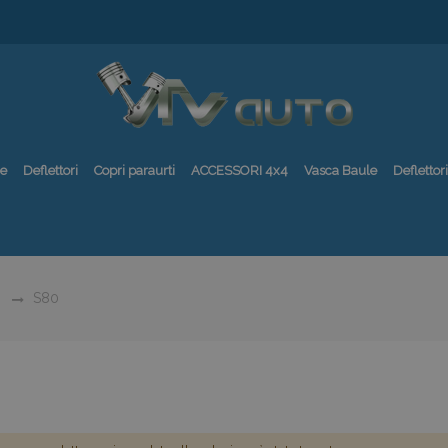
re
Deflettori
Copri paraurti
ACCESSORI 4x4
Vasca Baule
Deflettori
o
S80
0