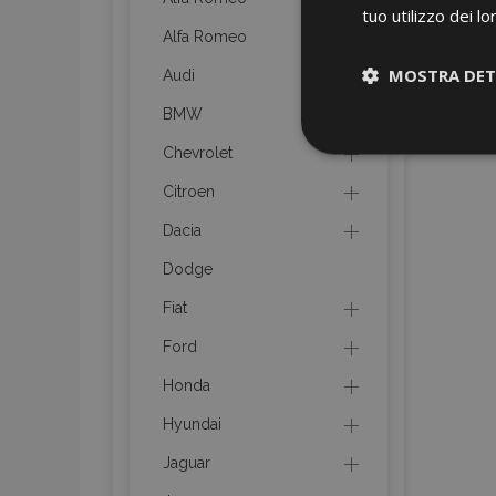
tuo utilizzo dei lo
Alfa Romeo
MOSTRA DET
Audi
BMW
Strettamen
Chevrolet
necessari
Citroen
Dacia
Dodge
Fiat
Ford
I cookie strettament
dell'account. Il sit
Honda
Nome
Hyundai
mage-cache-sessi
Jaguar