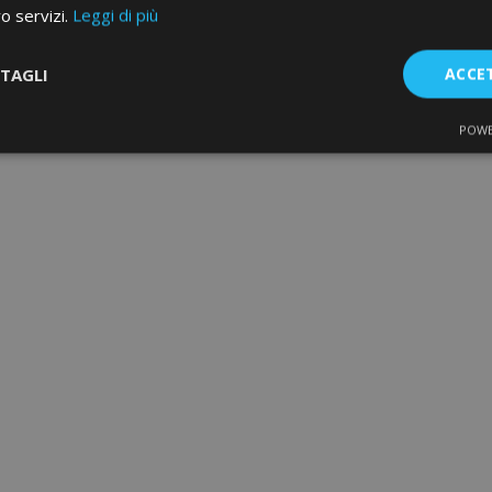
ro servizi.
Leggi di più
TAGLI
ACCE
POWE
te
Performance
Targeting
F
Strettamente necessari
Performance
Targeting
Funzionalità
e necessari consentono le funzionalità principali del sito web come l'accesso dell'ut
o web non può essere utilizzato correttamente senza i cookie strettamente necessari.
Fornitore
/
Scadenza
Descrizione
Dominio
d
1 giorno
Il valore di questo cookie attiv
Adobe Inc.
memoria cache locale. Quando
www.vtvauto.it
rimosso dall'applicazione bac