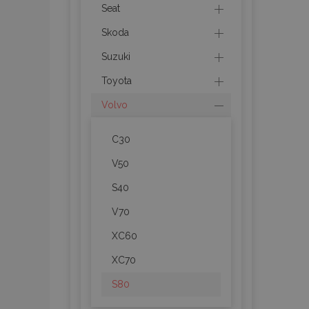
Seat
mage-cache-stor
Skoda
Suzuki
recently_compare
Toyota
X-Magento-Vary
Volvo
C30
mage-translation-f
V50
S40
mage-messages
V70
XC60
XC70
section_data_ids
S80