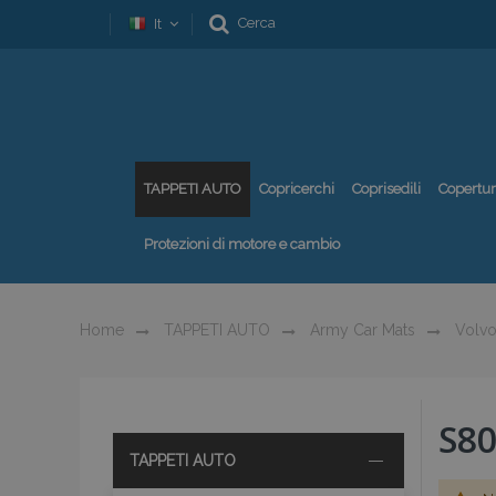
Cerca
It
TAPPETI AUTO
Copricerchi
Coprisedili
Copertu
Protezioni di motore e cambio
Home
TAPPETI AUTO
Army Car Mats
Volv
S8
TAPPETI AUTO