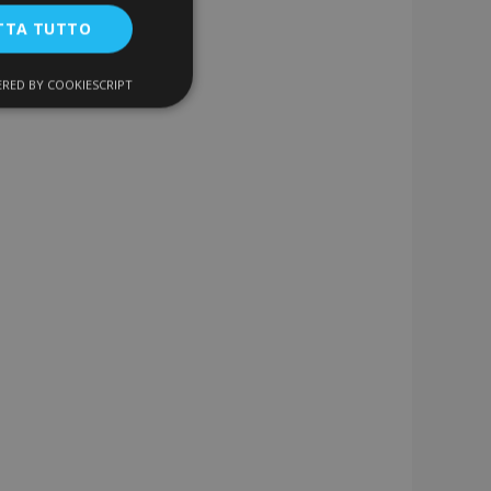
TTA TUTTO
RED BY COOKIESCRIPT
unzionalità
ente e la gestione
a la pulizia della
 il cookie viene
k-end,
 memoria locale e
 true.