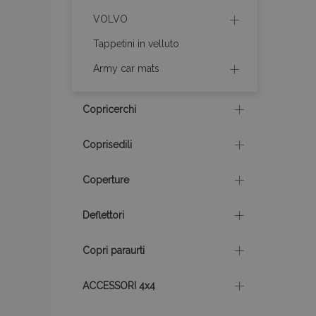
VOLVO
recently_compare
Tappetini in velluto
X-Magento-Vary
Army car mats
Copricerchi
mage-translation-f
Coprisedili
Coperture
mage-messages
Deflettori
section_data_ids
Copri paraurti
ACCESSORI 4x4