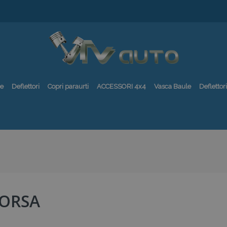
re
Deflettori
Copri paraurti
ACCESSORI 4x4
Vasca Baule
Deflettori
CORSA