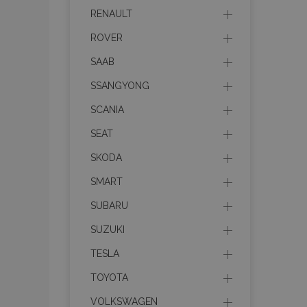
recently_viewed_p
RENAULT
recently_viewed_p
ROVER
SAAB
PHPSESSID
SSANGYONG
SCANIA
SEAT
recently_compare
SKODA
SMART
product_data_sto
SUBARU
SUZUKI
CookieScriptConse
TESLA
TOYOTA
mage-cache-stor
VOLKSWAGEN