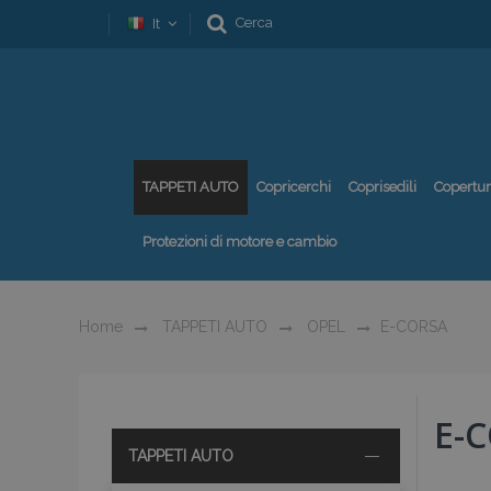
Cerca
It
TAPPETI AUTO
Copricerchi
Coprisedili
Copertu
Protezioni di motore e cambio
Home
TAPPETI AUTO
OPEL
E-CORSA
E-
TAPPETI AUTO