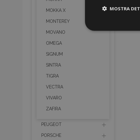
MOSTRA DET
MOKKA X
MONTEREY
Strettamen
necessari
MOVANO
OMEGA
SIGNUM
SINTRA
TIGRA
VECTRA
I cookie strettament
dell'account. Il sit
VIVARO
Nome
ZAFIRA
mage-cache-sessi
PEUGEOT
PORSCHE