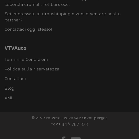
mage-messages
1 gio
Adobe Inc.
coperchi cromati, rollbars ecc.
www.vtvauto.it
Sei interessato al dropshipping o vuoi diventare nostro
partner?
Contattaci oggi stesso!
VTVAuto
Termini e Condizioni
Politica sulla riservatezza
Contattaci
section_data_ids
1 gio
Adobe Inc.
www.vtvauto.it
Blog
XML
© VTV s.r.o. 2010 - 2026 VAT: SK2023166904
+421 948 797 373