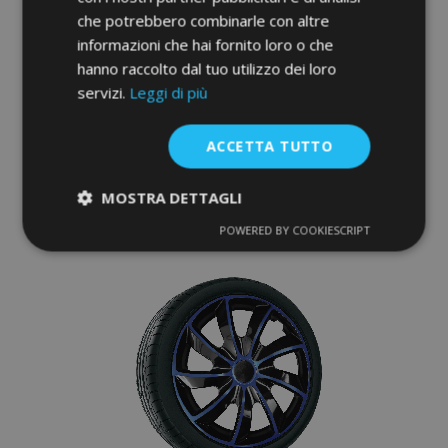
che potrebbero combinarle con altre
Copricerchi per MAZDA 17", STIG GRIGIO
informazioni che hai fornito loro o che
LACCATO 4 pz
hanno raccolto dal tuo utilizzo dei loro
45,95 €
servizi.
Leggi di più
Aggiungi Al Carrello
ACCETTA TUTTO
Aggiungi
MOSTRA DETTAGLI
alla
POWERED BY COOKIESCRIPT
Strettamente
Performance
lista
necessari
desideri
Targeting
Funzionalità