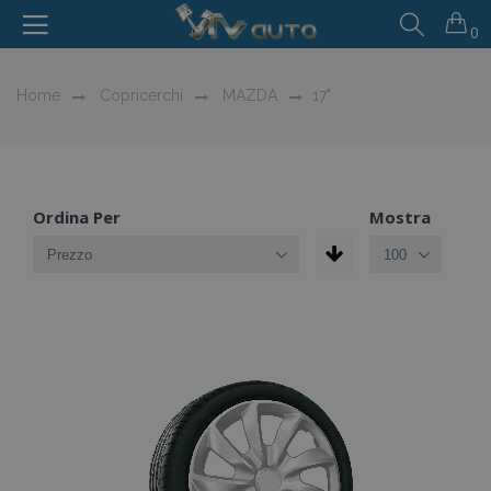
0
Home
Copricerchi
MAZDA
17"
Ordina Per
Mostra