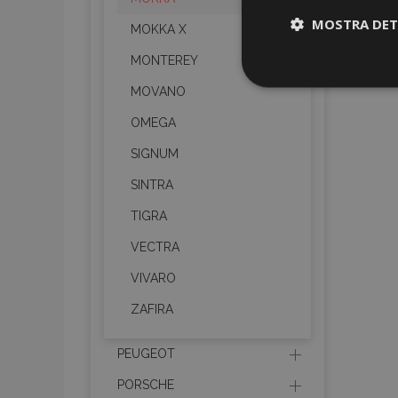
MOSTRA DET
MOKKA X
MONTEREY
Strettamen
necessari
MOVANO
OMEGA
SIGNUM
SINTRA
TIGRA
VECTRA
I cookie strettament
dell'account. Il sit
VIVARO
Nome
ZAFIRA
mage-cache-sessi
PEUGEOT
PORSCHE