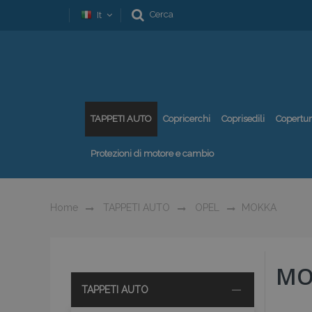
Cerca
It
TAPPETI AUTO
Copricerchi
Coprisedili
Copertu
Protezioni di motore e cambio
Home
TAPPETI AUTO
OPEL
MOKKA
MO
TAPPETI AUTO