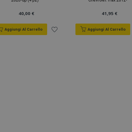
2020-up (4 pz)
Chevrolet Trax 2012-
40,00 €
41,95 €
Aggiungi Al Carrello
Aggiungi Al Carrello
Aggiungi
alla
lista
desideri