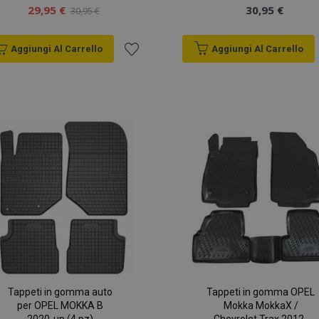
29,95 €
30,95 €
30,95 €
Aggiungi Al Carrello
Aggiungi Al Carrello
Aggiungi
alla
lista
desideri
Tappeti in gomma auto
Tappeti in gomma OPEL
per OPEL MOKKA B
Mokka MokkaX /