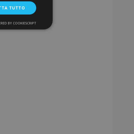
TTA TUTTO
RED BY COOKIESCRIPT
unzionalità
ente e la gestione
a la pulizia della
 il cookie viene
k-end,
 memoria locale e
 true.