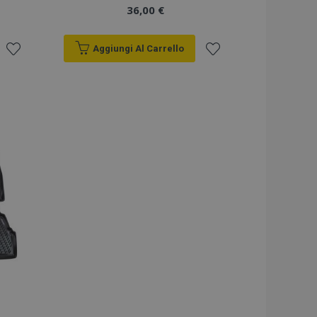
36,00 €
Aggiungi Al Carrello
Aggiungi
Aggiungi
alla
alla
lista
lista
desideri
desideri