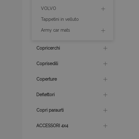
VOLVO
recently_compare
Tappetini in velluto
X-Magento-Vary
Army car mats
Copricerchi
mage-translation-f
Coprisedili
Coperture
mage-messages
Deflettori
section_data_ids
Copri paraurti
ACCESSORI 4x4