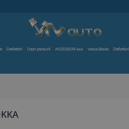
re
Deflettori
Copri paraurti
ACCESSORI 4x4
Vasca Baule
Deflettori
KKA