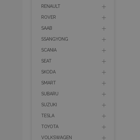
recently_viewed_p
RENAULT
recently_viewed_p
ROVER
SAAB
PHPSESSID
SSANGYONG
SCANIA
SEAT
recently_compare
SKODA
SMART
product_data_sto
SUBARU
SUZUKI
CookieScriptConse
TESLA
TOYOTA
mage-cache-stor
VOLKSWAGEN