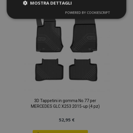
MOSTRA DETTAGLI
lista
POWERED BY COOKIESCRIPT
Strettamente
Performance
necessari
desideri
Targeting
Funzionalità
Strettamente necessari
Performance
Targeting
Funzionalità
3D Tappetini in gomma No.77 per
I cookie strettamente necessari consentono le
MERCEDES GLC X253 2015-up (4 pz)
funzionalità principali del sito web come l'accesso
dell'utente e la gestione dell'account. Il sito web
non può essere utilizzato correttamente senza i
52,95 €
cookie strettamente necessari.
Fornitore
/