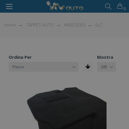
0
Home
TAPPETI AUTO
MERCEDES
GLC
Ordina Per
Mostra