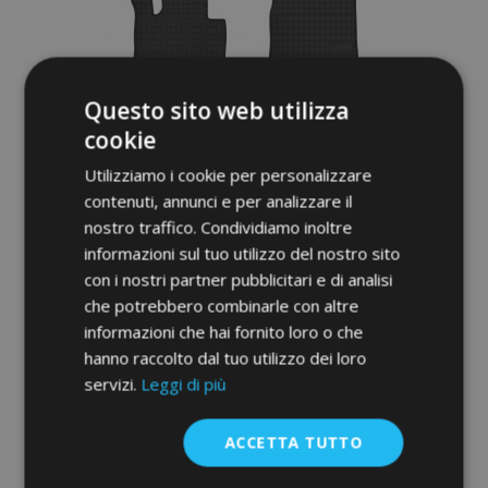
Questo sito web utilizza
cookie
Utilizziamo i cookie per personalizzare
contenuti, annunci e per analizzare il
nostro traffico. Condividiamo inoltre
informazioni sul tuo utilizzo del nostro sito
Tappeti in gomma auto per MERCEDES
con i nostri partner pubblicitari e di analisi
GLC x253 4 pz 2015-up
che potrebbero combinarle con altre
informazioni che hai fornito loro o che
40,00 €
hanno raccolto dal tuo utilizzo dei loro
servizi.
Leggi di più
Aggiungi Al Carrello
Aggiungi
ACCETTA TUTTO
alla