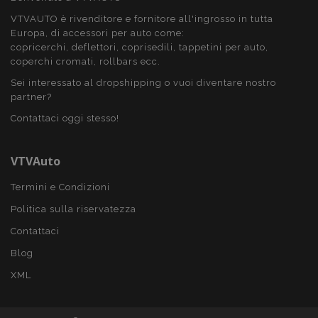
VTVAUTO è rivenditore e fornitore all'ingrosso in tutta
PHPSESSID
59 mi
PHP.net
Europa, di accessori per auto come:
4
.vtvauto.it
copricerchi, deflettori, coprisedili, tappetini per auto,
seco
coperchi cromati, rollbars ecc.
Sei interessato al dropshipping o vuoi diventare nostro
partner?
Contattaci oggi stesso!
VTVAuto
Termini e Condizioni
Politica sulla riservatezza
Contattaci
Blog
XML
recently_compared_product_previous
1 gio
Adobe Inc.
www.vtvauto.it