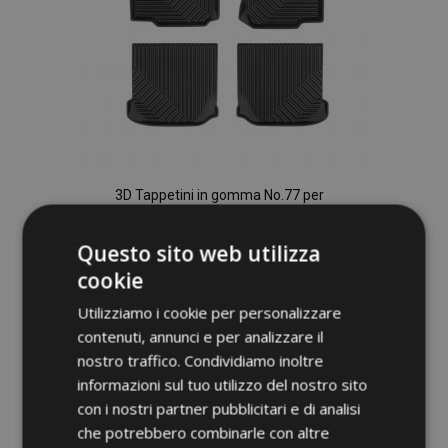
3D Tappetini in gomma No.77 per
VOLKSWAGEN NEW BEETLE 1998-2010 (4
pz)
Questo sito web utilizza
52,95 €
cookie
Utilizziamo i cookie per personalizzare
Aggiungi Al Carrello
contenuti, annunci e per analizzare il
Aggiungi
nostro traffico. Condividiamo inoltre
informazioni sul tuo utilizzo del nostro sito
alla
con i nostri partner pubblicitari e di analisi
lista
che potrebbero combinarle con altre