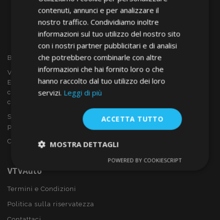
contenuti, annunci e per analizzare il
nostro traffico. Condividiamo inoltre
informazioni sul tuo utilizzo del nostro sito
con i nostri partner pubblicitari e di analisi
che potrebbero combinarle con altre
Benvenuto a VTVAUTO
informazioni che hai fornito loro o che
VTVAUTO è rivenditore e fornitore all'ingrosso in tutta
hanno raccolto dal tuo utilizzo dei loro
Europa, di accessori per auto come:
servizi.
Leggi di più
copricerchi, deflettori, coprisedili, tappetini per auto,
coperchi cromati, rollbars ecc.
Sei interessato al dropshipping o vuoi diventare nostro
ACCETTA TUTTO
partner?
Contattaci oggi stesso!
MOSTRA DETTAGLI
POWERED BY COOKIESCRIPT
Strettamente
Performance
VTVAuto
necessari
Termini e Condizioni
Politica sulla riservatezza
Targeting
Funzionalità
Contattaci