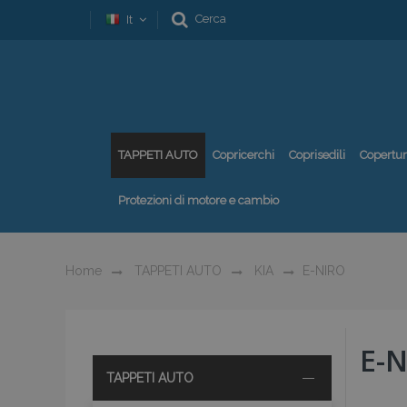
Cerca
It
TAPPETI AUTO
Copricerchi
Coprisedili
Copertu
Protezioni di motore e cambio
Home
TAPPETI AUTO
KIA
E-NIRO
E-
TAPPETI AUTO