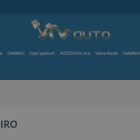
re
Deflettori
Copri paraurti
ACCESSORI 4x4
Vasca Baule
Deflettori
NIRO