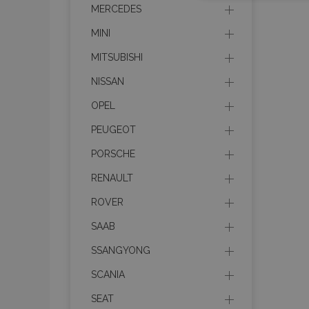
MERCEDES
MINI
MITSUBISHI
NISSAN
OPEL
I cookie strettament
PEUGEOT
dell'account. Il sit
PORSCHE
Nome
RENAULT
mage-cache-sessi
ROVER
SAAB
recently_viewed_p
SSANGYONG
recently_viewed_p
SCANIA
SEAT
PHPSESSID