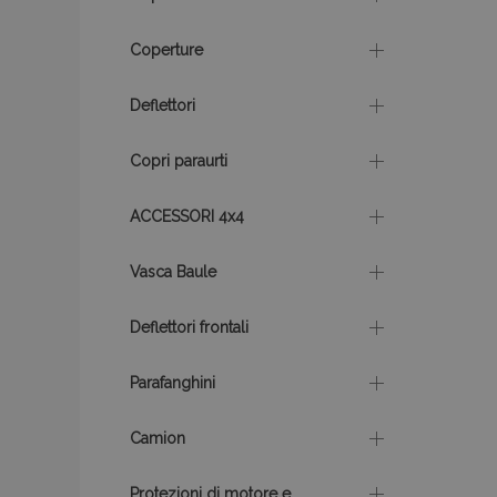
Coperture
mage-translation-f
Deflettori
Copri paraurti
mage-messages
ACCESSORI 4x4
section_data_ids
Vasca Baule
Deflettori frontali
Parafanghini
Nome
Nome
Fornitor
Nome
/
Domin
Camion
_gat
mage-translation-
storage
_gcl_au
Google
LLC
Protezioni di motore e
.vtvauto.