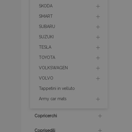
SKODA
SMART
SUBARU
recently_compare
SUZUKI
TESLA
product_data_sto
TOYOTA
VOLKSWAGEN
CookieScriptConse
VOLVO
Tappetini in velluto
mage-cache-stor
Army car mats
recently_compare
Copricerchi
X-Magento-Vary
Coprisedili