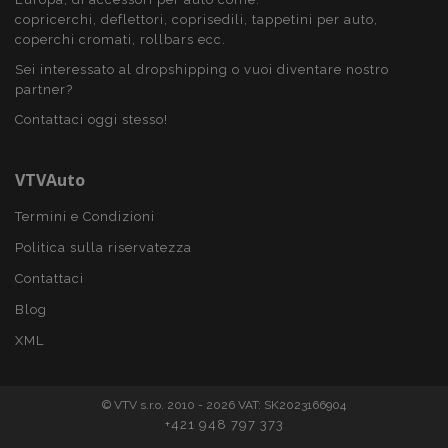
recently_viewed_product
1 gio
Adobe Inc.
copricerchi, deflettori, coprisedili, tappetini per auto,
www.vtvauto.it
coperchi cromati, rollbars ecc.
Sei interessato al dropshipping o vuoi diventare nostro
partner?
Google Privacy Policy
Contattaci oggi stesso!
recently_viewed_product_previous
1 gio
Adobe Inc.
www.vtvauto.it
VTVAuto
Termini e Condizioni
PHPSESSID
59 mi
PHP.net
Politica sulla riservatezza
4
.vtvauto.it
seco
Contattaci
Blog
XML
© VTV s.r.o. 2010 - 2026 VAT: SK2023166904
+421 948 797 373