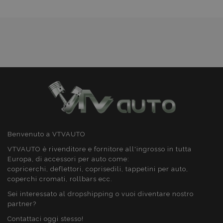
Targeting
Funzionalità
Strettamente necessari
Performance
Targeting
Funzionalità
I cookie strettamente necessari consentono le
Benvenuto a VTVAUTO
funzionalità principali del sito web come l'accesso
dell'utente e la gestione dell'account. Il sito web
VTVAUTO è rivenditore e fornitore all'ingrosso in tutta
non può essere utilizzato correttamente senza i
Europa, di accessori per auto come:
cookie strettamente necessari.
copricerchi, deflettori, coprisedili, tappetini per auto,
Fornitore
/
coperchi cromati, rollbars ecc.
Nome
Scad
Dominio
Sei interessato al dropshipping o vuoi diventare nostro
mage-cache-sessid
1 gio
Adobe Inc.
partner?
www.vtvauto.it
Contattaci oggi stesso!