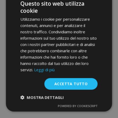
Questo sito web utilizza
cookie
Utilizziamo i cookie per personalizzare
contenuti, annunci e per analizzare il
nostro traffico. Condividiamo inoltre
informazioni sul tuo utilizzo del nostro sito
con i nostri partner pubblicitari e di analisi
Tappeti in gomma NISSAN Murano 2003-
che potrebbero combinarle con altre
2007 4 pz
informazioni che hai fornito loro o che
41,95 €
hanno raccolto dal tuo utilizzo dei loro
servizi.
Leggi di più
Non Disponibile
Aggiungi
ACCETTA TUTTO
alla
MOSTRA DETTAGLI
lista
POWERED BY COOKIESCRIPT
Strettamente
Performance
necessari
desideri