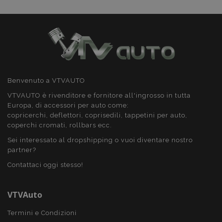
aggiorna un
valore univoco
per ogni pagina
visitata e viene
utilizzato per
contare e tenere
traccia delle
visualizzazioni di
pagina.
Benvenuto a VTVAUTO
VTVAUTO è rivenditore e fornitore all'ingrosso in tutta
Europa, di accessori per auto come:
copricerchi, deflettori, coprisedili, tappetini per auto,
coperchi cromati, rollbars ecc.
Sei interessato al dropshipping o vuoi diventare nostro
partner?
Contattaci oggi stesso!
VTVAuto
Termini e Condizioni