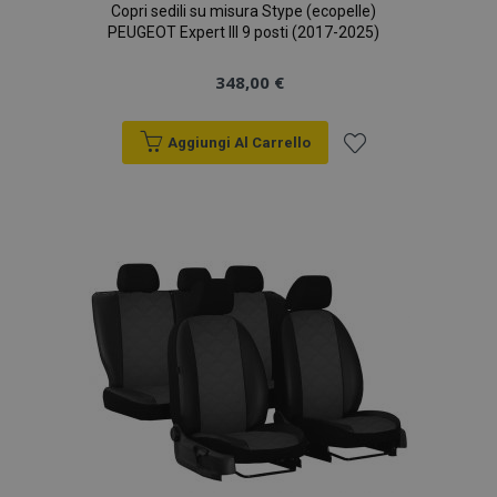
Copri sedili su misura Stype (ecopelle)
PEUGEOT Expert III 9 posti (2017-2025)
348,00 €
Aggiungi Al Carrello
mage-translation-file-version
Aggiungi
Sess
Adobe Inc.
www.vtvauto.it
alla
lista
desideri
mage-messages
1 gio
Adobe Inc.
www.vtvauto.it