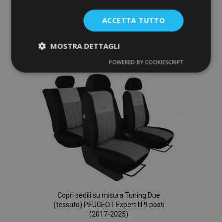
ACCETTA TUTTO
Aggiungi Al Carrello
Aggiungi
MOSTRA DETTAGLI
alla
POWERED BY COOKIESCRIPT
Strettamente
Performance
necessari
lista
desideri
Targeting
Funzionalità
Strettamente necessari
Performance
Copri sedili su misura Tuning Due
Targeting
Funzionalità
(tessuto) PEUGEOT Expert III 9 posti
(2017-2025)
I cookie strettamente necessari consentono le