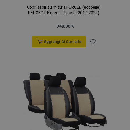
Copri sedili su misura FORCED (ecopelle)
PEUGEOT Expert III 9 posti (2017-2025)
348,00 €
Aggiungi Al Carrello
section_data_ids
1 gio
Adobe Inc.
www.vtvauto.it
Aggiungi
alla
lista
desideri
Fornitore
/
Nome
Scadenza
Descrizione
Dominio
Fornitore