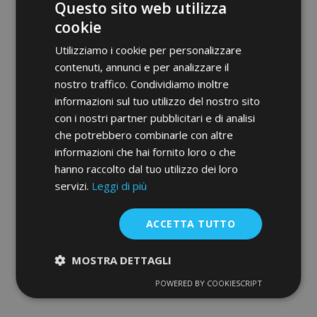
Questo sito web utilizza
cookie
Utilizziamo i cookie per personalizzare
contenuti, annunci e per analizzare il
nostro traffico. Condividiamo inoltre
informazioni sul tuo utilizzo del nostro sito
con i nostri partner pubblicitari e di analisi
Deflettori frontali per SUBARU Outback
che potrebbero combinarle con altre
Kombi 2009–2014
informazioni che hai fornito loro o che
69,95 €
hanno raccolto dal tuo utilizzo dei loro
servizi.
Leggi di più
Non Disponibile
Aggiungi
ACCETTA TUTTO
alla
MOSTRA DETTAGLI
lista
POWERED BY COOKIESCRIPT
Strettamente
Performance
necessari
desideri