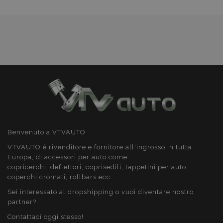
Targeting
Funzionalità
Strettamente necessari
Performance
Targeting
Funzionalità
I cookie strettamente necessari consentono le
Benvenuto a VTVAUTO
funzionalità principali del sito web come l'accesso
dell'utente e la gestione dell'account. Il sito web
VTVAUTO è rivenditore e fornitore all'ingrosso in tutta
non può essere utilizzato correttamente senza i
Europa, di accessori per auto come:
cookie strettamente necessari.
copricerchi, deflettori, coprisedili, tappetini per auto,
Fornitore
/
coperchi cromati, rollbars ecc.
Nome
Scad
Dominio
Sei interessato al dropshipping o vuoi diventare nostro
mage-cache-sessid
1 gio
Adobe Inc.
partner?
www.vtvauto.it
Contattaci oggi stesso!