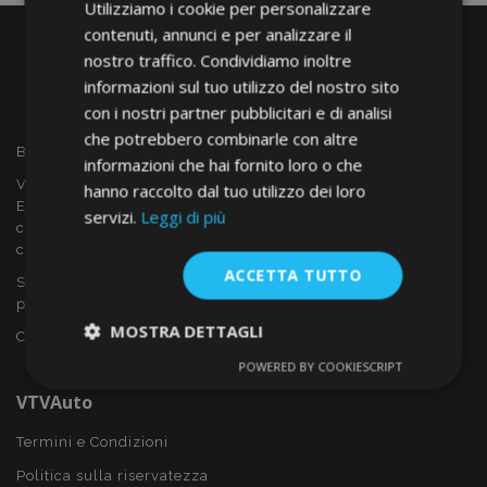
Utilizziamo i cookie per personalizzare
contenuti, annunci e per analizzare il
nostro traffico. Condividiamo inoltre
informazioni sul tuo utilizzo del nostro sito
con i nostri partner pubblicitari e di analisi
che potrebbero combinarle con altre
Benvenuto a VTVAUTO
informazioni che hai fornito loro o che
VTVAUTO è rivenditore e fornitore all'ingrosso in tutta
hanno raccolto dal tuo utilizzo dei loro
Europa, di accessori per auto come:
servizi.
Leggi di più
copricerchi, deflettori, coprisedili, tappetini per auto,
coperchi cromati, rollbars ecc.
ACCETTA TUTTO
Sei interessato al dropshipping o vuoi diventare nostro
partner?
MOSTRA DETTAGLI
Contattaci oggi stesso!
POWERED BY COOKIESCRIPT
Strettamente
Performance
necessari
VTVAuto
Termini e Condizioni
Politica sulla riservatezza
Targeting
Funzionalità