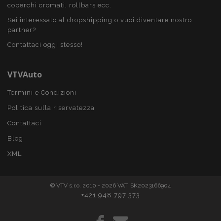
Adobe Inc.
coperchi cromati, rollbars ecc.
www.vtvauto.it
Sei interessato al dropshipping o vuoi diventare nostro
partner?
Contattaci oggi stesso!
VTVAuto
Termini e Condizioni
Politica sulla riservatezza
Contattaci
section_data_ids
1 gio
Adobe Inc.
www.vtvauto.it
Blog
XML
© VTV s.r.o. 2010 - 2026 VAT: SK2023166904
+421 948 797 373