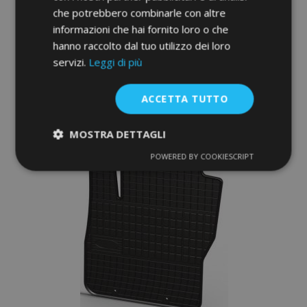
Tappeti in gomma auto per NISSAN X-
che potrebbero combinarle con altre
TRAIL II 4 pz 2008-2013
informazioni che hai fornito loro o che
40,00 €
hanno raccolto dal tuo utilizzo dei loro
servizi.
Leggi di più
Aggiungi Al Carrello
Aggiungi
ACCETTA TUTTO
alla
MOSTRA DETTAGLI
lista
POWERED BY COOKIESCRIPT
Strettamente
Performance
necessari
desideri
Targeting
Funzionalità