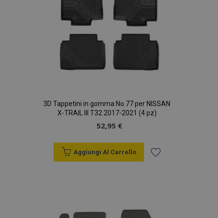
recently_compared_product_previous
1 gio
Adobe Inc.
www.vtvauto.it
3D Tappetini in gomma No.77 per NISSAN
X-TRAIL III T32 2017-2021 (4 pz)
52,95 €
product_data_storage
1 gio
Adobe Inc.
www.vtvauto.it
Aggiungi Al Carrello
Aggiungi
alla
CookieScriptConsent
4
CookieScript
setti
www.vtvauto.it
2 gio
lista