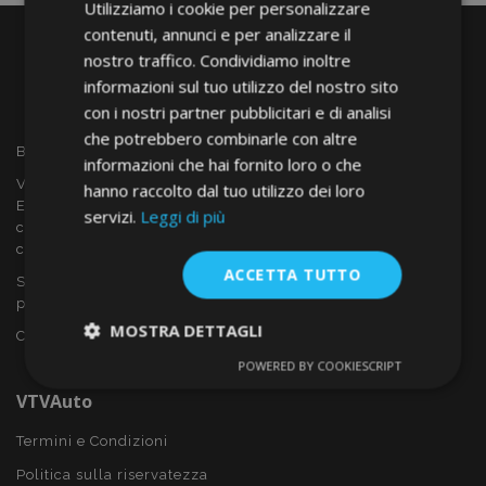
Utilizziamo i cookie per personalizzare
contenuti, annunci e per analizzare il
nostro traffico. Condividiamo inoltre
informazioni sul tuo utilizzo del nostro sito
con i nostri partner pubblicitari e di analisi
che potrebbero combinarle con altre
Benvenuto a VTVAUTO
informazioni che hai fornito loro o che
VTVAUTO è rivenditore e fornitore all'ingrosso in tutta
hanno raccolto dal tuo utilizzo dei loro
Europa, di accessori per auto come:
servizi.
Leggi di più
copricerchi, deflettori, coprisedili, tappetini per auto,
coperchi cromati, rollbars ecc.
ACCETTA TUTTO
Sei interessato al dropshipping o vuoi diventare nostro
partner?
MOSTRA DETTAGLI
Contattaci oggi stesso!
POWERED BY COOKIESCRIPT
Strettamente
Performance
necessari
VTVAuto
Termini e Condizioni
Politica sulla riservatezza
Targeting
Funzionalità