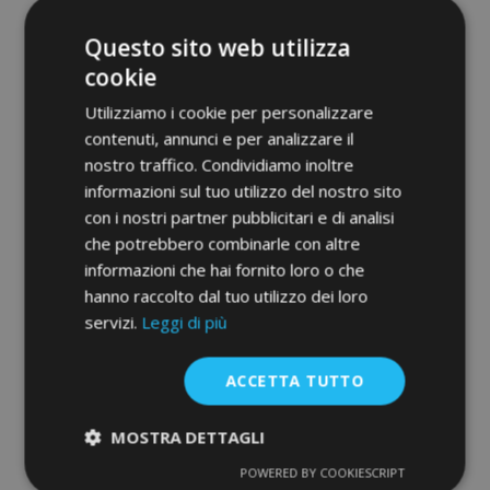
Questo sito web utilizza
cookie
Utilizziamo i cookie per personalizzare
contenuti, annunci e per analizzare il
nostro traffico. Condividiamo inoltre
informazioni sul tuo utilizzo del nostro sito
con i nostri partner pubblicitari e di analisi
che potrebbero combinarle con altre
3D Tappetini in gomma No.77 per KIA E-
informazioni che hai fornito loro o che
SOUL 2019-up (4 pz)
hanno raccolto dal tuo utilizzo dei loro
52,95 €
servizi.
Leggi di più
Aggiungi Al Carrello
ACCETTA TUTTO
Aggiungi
MOSTRA DETTAGLI
alla
POWERED BY COOKIESCRIPT
Strettamente
Performance