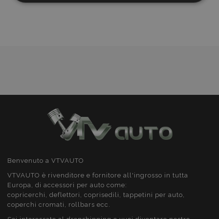
lista
necessari
desideri
Targeting
Funzionalità
Strettamente necessari
Performance
Targeting
Funzionalità
I cookie strettamente necessari consentono le
funzionalità principali del sito web come l'accesso
dell'utente e la gestione dell'account. Il sito web
Benvenuto a VTVAUTO
non può essere utilizzato correttamente senza i
cookie strettamente necessari.
VTVAUTO è rivenditore e fornitore all'ingrosso in tutta
Europa, di accessori per auto come:
Fornitore
/
Nome
Scad
copricerchi, deflettori, coprisedili, tappetini per auto,
Dominio
coperchi cromati, rollbars ecc.
mage-cache-sessid
1 gio
Adobe Inc.
www.vtvauto.it