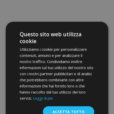
alla
lista
desideri
Questo sito web utilizza
cookie
Utilizziamo i cookie per personalizzare
contenuti, annunci e per analizzare il
nostro traffico. Condividiamo inoltre
informazioni sul tuo utilizzo del nostro sito
con i nostri partner pubblicitari e di analisi
che potrebbero combinarle con altre
Copertura per auto MOBILE GARAGE
informazioni che hai fornito loro o che
hatchback Chevrolet Spark do 2009 335-
355 cm
hanno raccolto dal tuo utilizzo dei loro
69,00 €
servizi.
Leggi di più
Aggiungi Al Carrello
ACCETTA TUTTO