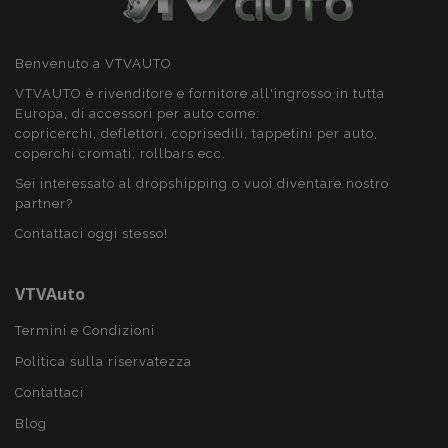
Benvenuto a VTVAUTO
PHPSESSID
59 mi
PHP.net
4
.vtvauto.it
VTVAUTO è rivenditore e fornitore all'ingrosso in tutta
seco
Europa, di accessori per auto come:
copricerchi, deflettori, coprisedili, tappetini per auto,
coperchi cromati, rollbars ecc.
Sei interessato al dropshipping o vuoi diventare nostro
partner?
Contattaci oggi stesso!
VTVAuto
Termini e Condizioni
Politica sulla riservatezza
Contattaci
Blog
recently_compared_product_previous
1 gio
Adobe Inc.