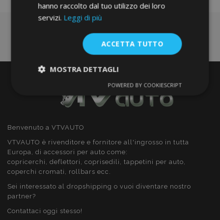
hanno raccolto dal tuo utilizzo dei loro
servizi.
Leggi di più
ACCETTA TUTTO
MOSTRA DETTAGLI
POWERED BY COOKIESCRIPT
Strettamente
Performance
necessari
Benvenuto a VTVAUTO
Targeting
Funzionalità
VTVAUTO è rivenditore e fornitore all'ingrosso in tutta
Europa, di accessori per auto come:
copricerchi, deflettori, coprisedili, tappetini per auto,
coperchi cromati, rollbars ecc.
Sei interessato al dropshipping o vuoi diventare nostro
partner?
Strettamente necessari
Performance
Contattaci oggi stesso!
Targeting
Funzionalità