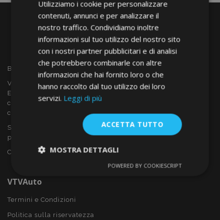
Utilizziamo i cookie per personalizzare
contenuti, annunci e per analizzare il
nostro traffico. Condividiamo inoltre
informazioni sul tuo utilizzo del nostro sito
con i nostri partner pubblicitari e di analisi
che potrebbero combinarle con altre
Benvenuto a VTVAUTO
informazioni che hai fornito loro o che
VTVAUTO è rivenditore e fornitore all'ingrosso in tutta
hanno raccolto dal tuo utilizzo dei loro
Europa, di accessori per auto come:
servizi.
Leggi di più
copricerchi, deflettori, coprisedili, tappetini per auto,
coperchi cromati, rollbars ecc.
ACCETTA TUTTO
Sei interessato al dropshipping o vuoi diventare nostro
partner?
MOSTRA DETTAGLI
Contattaci oggi stesso!
POWERED BY COOKIESCRIPT
Strettamente
Performance
necessari
VTVAuto
Termini e Condizioni
Politica sulla riservatezza
Targeting
Funzionalità