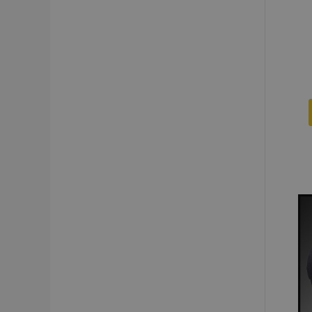
I cookie strettament
dell'account. Il sit
Nome
mage-cache-sessi
recently_viewed_p
recently_viewed_p
PHPSESSID
recently_compare