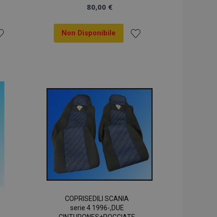
80,00 €
Non Disponibile
ggiungi
Aggiungi
la
alla
sta
lista
sideri
desideri
COPRISEDILI SCANIA
serie 4 1996-,DUE