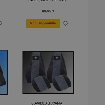
CINTURONES+POGGIATESTA
80,00 €
Non Disponibile
ggiungi
Aggiungi
la
alla
sta
lista
sideri
desideri
COPRISEDILI SCANIA