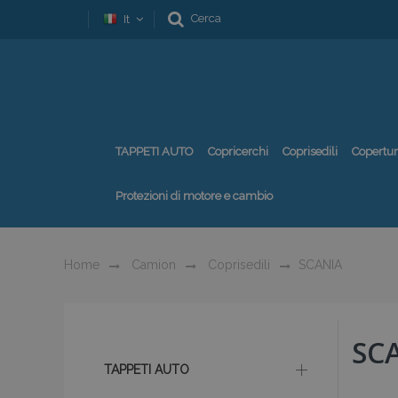
Cerca
It
TAPPETI AUTO
Copricerchi
Coprisedili
Copertu
Protezioni di motore e cambio
Home
Camion
Coprisedili
SCANIA
SC
TAPPETI AUTO