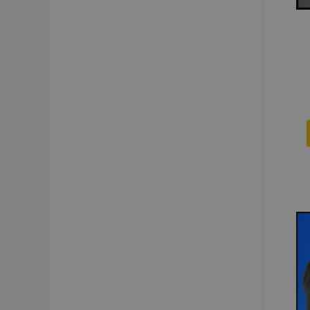
product_data_sto
CookieScriptConse
mage-cache-stor
recently_compare
X-Magento-Vary
mage-translation-f