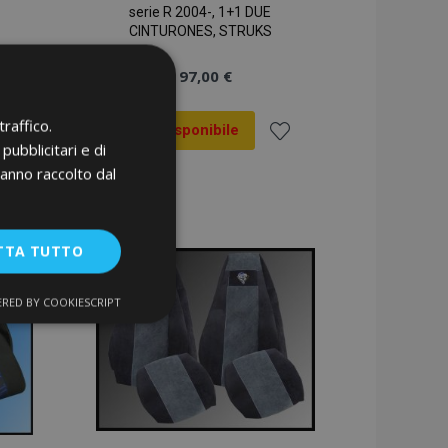
serie R 2004-, 1+1 DUE
CINTURONES, STRUKS
97,00 €
raffico.
Non Disponibile
pubblicitari e di
ggiungi
Aggiungi
hanno raccolto dal
la
alla
sta
lista
TTA TUTTO
sideri
desideri
RED BY COOKIESCRIPT
unzionalità