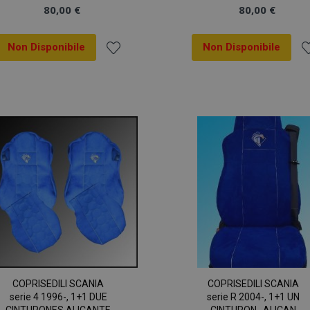
80,00 €
80,00 €
Non Disponibile
Non Disponibile
Aggiungi
A
alla
al
lista
li
desideri
de
COPRISEDILI SCANIA
COPRISEDILI SCANIA
serie 4 1996-, 1+1 DUE
serie R 2004-, 1+1 UN