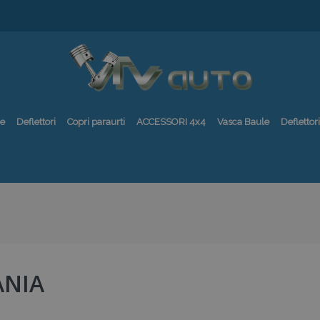
re
Deflettori
Copri paraurti
ACCESSORI 4x4
Vasca Baule
Deflettori
ANIA