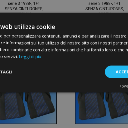
serie 3 1988-, 1+1
serie 3 1988-, 1+1
SENZA CINTURONES,
SENZA CINTURONES,
STRUKS
GOBELI
97,00 €
97,00 €
 web utilizza cookie
ie per personalizzare contenuti, annunci e per analizzare il nostro t
Non Disponibile
Non Disponibile
re informazioni sul tuo utilizzo del nostro sito con i nostri partner 
Aggiungi
A
bero combinarle con altre informazioni che hai fornito loro o che 
ro servizi.
Leggi di più
alla
al
lista
li
TAGLI
ACCE
desideri
de
POWE
te
Performance
Targeting
F