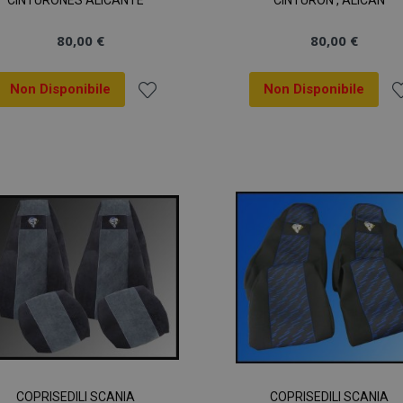
CINTURONES ALICANTE
CINTURON , ALICAN
80,00 €
80,00 €
Non Disponibile
Non Disponibile
Aggiungi
A
alla
al
lista
li
desideri
de
COPRISEDILI SCANIA
COPRISEDILI SCANIA