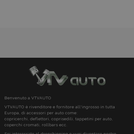
lista
desideri
recently_viewed_product
1 gio
Adobe Inc.
www.vtvauto.it
Google Privacy Policy
recently_viewed_product_previous
1 gio
Adobe Inc.
Benvenuto a VTVAUTO
www.vtvauto.it
VTVAUTO è rivenditore e fornitore all'ingrosso in tutta
Europa, di accessori per auto come:
copricerchi, deflettori, coprisedili, tappetini per auto,
coperchi cromati, rollbars ecc.
PHPSESSID
59 mi
PHP.net
4
Sei interessato al dropshipping o vuoi diventare nostro