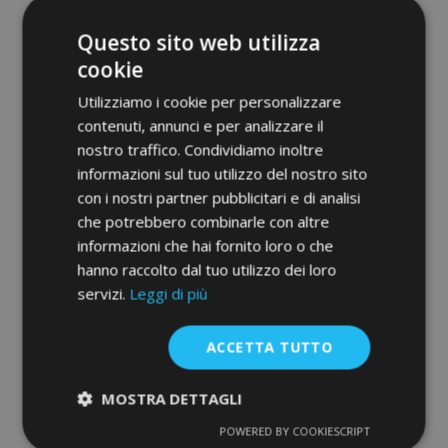
Questo sito web utilizza
cookie
Utilizziamo i cookie per personalizzare
contenuti, annunci e per analizzare il
nostro traffico. Condividiamo inoltre
informazioni sul tuo utilizzo del nostro sito
Tappeti in gomma auto per SUZUKI IGNIS
4 pz 2016-up
con i nostri partner pubblicitari e di analisi
36,00 €
che potrebbero combinarle con altre
informazioni che hai fornito loro o che
hanno raccolto dal tuo utilizzo dei loro
Aggiungi Al Carrello
servizi.
Leggi di più
Aggiungi
alla
ACCETTA TUTTO
lista
MOSTRA DETTAGLI
desideri
POWERED BY COOKIESCRIPT
Strettamente
Performance