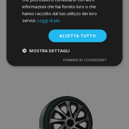
informazioni che hai fornito loro o che
hanno raccolto dal tuo utilizzo dei loro
servizi.
Leggi di più
Copricerchi per Opel 15", Quad bicolor, 4
pz
ACCETTA TUTTO
36,95 €
MOSTRA DETTAGLI
Aggiungi Al Carrello
POWERED BY COOKIESCRIPT
Strettamente
Performance
Aggiungi
necessari
alla
lista
Targeting
Funzionalità
desideri