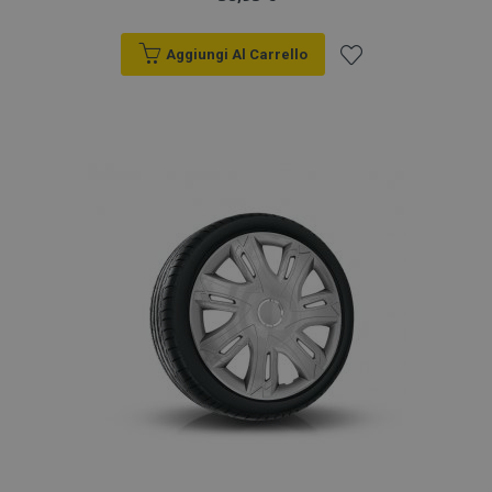
Aggiungi Al Carrello
Aggiungi
alla
lista
desideri