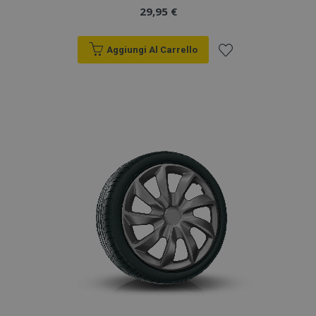
29,95 €
Aggiungi Al Carrello
Aggiungi
alla
lista
desideri