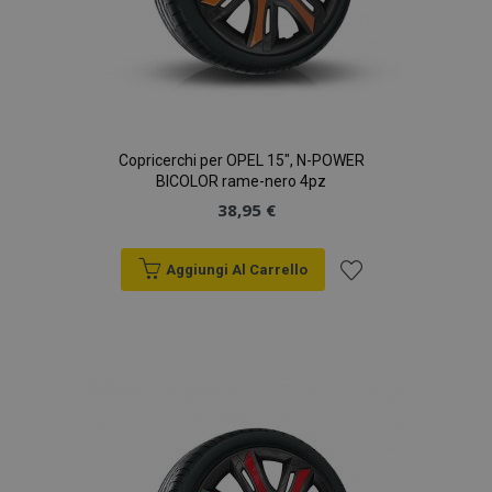
analisi dei siti.
_gid
1 giorno
Questo cookie è
Google
impostato da
LLC
Google Analytics.
.vtvauto.it
Memorizza e
aggiorna un
valore univoco
per ogni pagina
visitata e viene
Copricerchi per OPEL 15", N-POWER
utilizzato per
BICOLOR rame-nero 4pz
contare e tenere
traccia delle
38,95 €
visualizzazioni di
pagina.
Aggiungi Al Carrello
Aggiungi
alla
lista
desideri