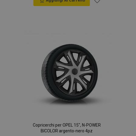
Aggiungi Al Carrello
Aggiungi
alla
lista
desideri
Copricerchi per OPEL 15", N-POWER
BICOLOR argento-nero 4pz