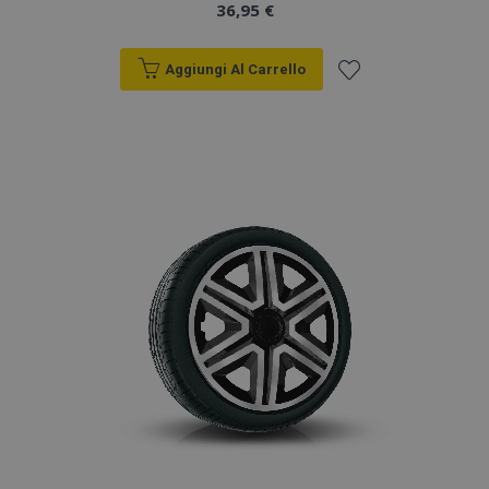
36,95 €
Aggiungi Al Carrello
Aggiungi
alla
lista
desideri