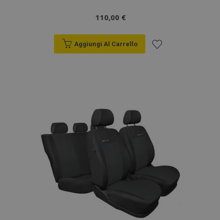
110,00 €
Aggiungi Al Carrello
Aggiungi
alla
lista
desideri