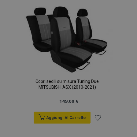
lista
desideri
section_data_ids
1 gio
Adobe Inc.
www.vtvauto.it
Copri sedili su misura Tuning Due
MITSUBISHI ASX (2010-2021)
149,00 €
Aggiungi Al Carrello
Aggiungi