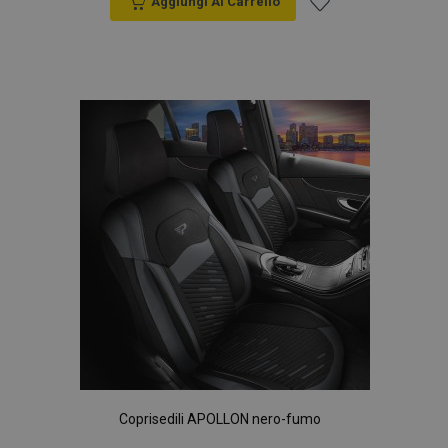
Aggiungi Al Carrello
Aggiungi
alla
lista
desideri
Coprisedili APOLLON nero-fumo