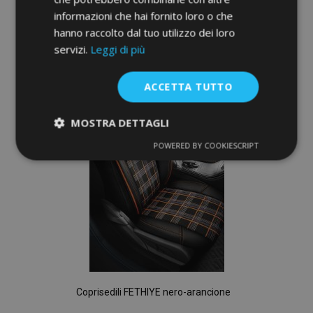
Non Disponibile
informazioni che hai fornito loro o che
Aggiungi
hanno raccolto dal tuo utilizzo dei loro
servizi.
Leggi di più
alla
lista
ACCETTA TUTTO
desideri
MOSTRA DETTAGLI
POWERED BY COOKIESCRIPT
Strettamente
Performance
necessari
Targeting
Funzionalità
Coprisedili FETHIYE nero-arancione