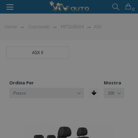
0
Home
Coprisedili
MITSUBISHI
ASX
ASX II
Ordina Per
Mostra