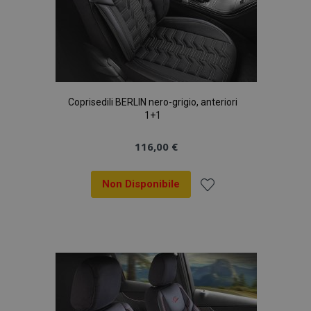
Coprisedili BERLIN nero-grigio, anteriori
1+1
116,00 €
Non Disponibile
Aggiungi
alla
lista
desideri