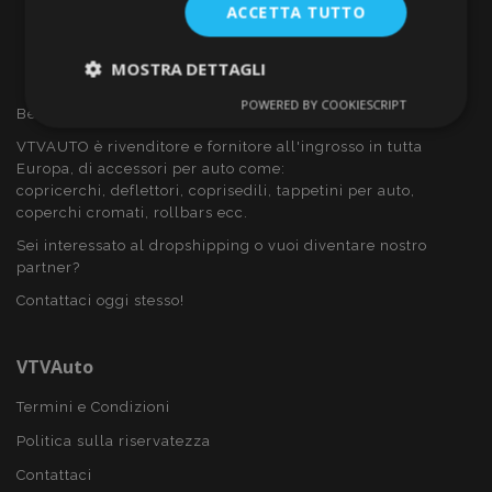
ACCETTA TUTTO
MOSTRA DETTAGLI
POWERED BY COOKIESCRIPT
Strettamente
Performance
Benvenuto a VTVAUTO
necessari
VTVAUTO è rivenditore e fornitore all'ingrosso in tutta
Europa, di accessori per auto come:
copricerchi, deflettori, coprisedili, tappetini per auto,
coperchi cromati, rollbars ecc.
Targeting
Funzionalità
Sei interessato al dropshipping o vuoi diventare nostro
partner?
Contattaci oggi stesso!
VTVAuto
Strettamente necessari
Performance
Targeting
Funzionalità
Termini e Condizioni
Politica sulla riservatezza
I cookie strettamente necessari consentono le
funzionalità principali del sito web come l'accesso
Contattaci
dell'utente e la gestione dell'account. Il sito web