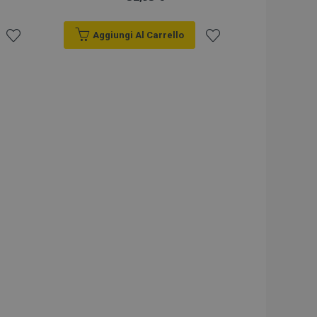
Aggiungi Al Carrello
Aggiungi
Aggiungi
alla
alla
lista
lista
desideri
desideri