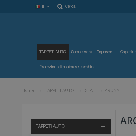
Cerca
It
TAPPETI AUTO
Copricerchi
Coprisedili
Copertu
Protezioni di motore e cambio
Home
TAPPETI AUTO
SEAT
ARONA
AR
TAPPETI AUTO