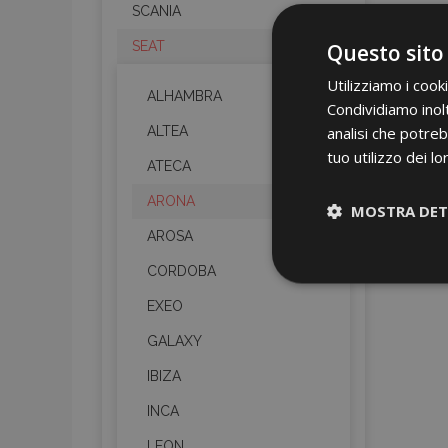
SCANIA
SEAT
Questo sito
Utilizziamo i cook
ALHAMBRA
Condividiamo inolt
ALTEA
analisi che potreb
tuo utilizzo dei lo
ATECA
ARONA
MOSTRA DET
AROSA
Strettamen
CORDOBA
necessari
EXEO
GALAXY
IBIZA
INCA
LEON