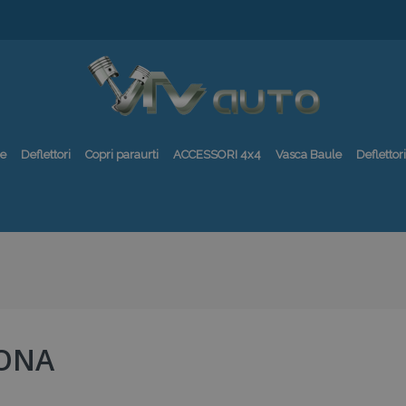
re
Deflettori
Copri paraurti
ACCESSORI 4x4
Vasca Baule
Deflettori
ONA