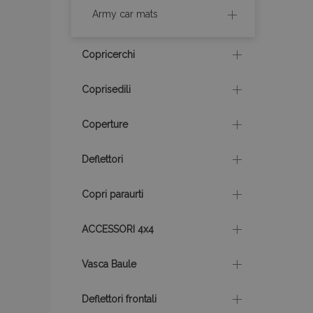
product_data_sto
Army car mats
CookieScriptConse
Copricerchi
Coprisedili
mage-cache-stor
Coperture
Deflettori
recently_compare
X-Magento-Vary
Copri paraurti
ACCESSORI 4x4
mage-translation-f
Vasca Baule
Deflettori frontali
mage-messages