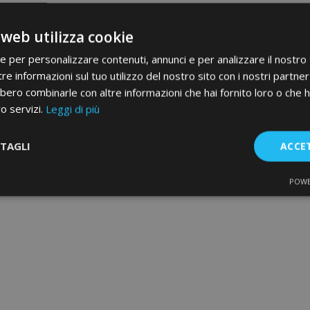
 web utilizza cookie
ie per personalizzare contenuti, annunci e per analizzare il nostro t
re informazioni sul tuo utilizzo del nostro sito con i nostri partner 
bero combinarle con altre informazioni che hai fornito loro o che 
ro servizi.
Leggi di più
TAGLI
ACCE
POWE
te
Performance
Targeting
F
Strettamente necessari
Performance
Targeting
Funzionalità