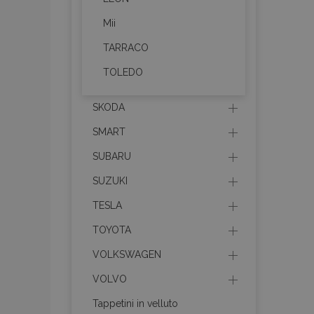
I cookie strettament
Mii
dell'account. Il sit
TARRACO
Nome
TOLEDO
mage-cache-sessi
SKODA
SMART
recently_viewed_p
SUBARU
recently_viewed_p
SUZUKI
PHPSESSID
TESLA
TOYOTA
VOLKSWAGEN
VOLVO
recently_compare
Tappetini in velluto