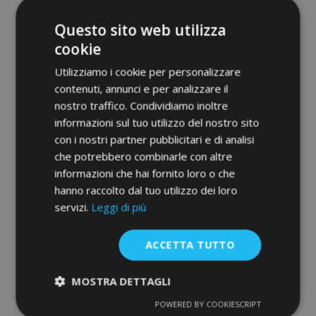
Questo sito web utilizza
cookie
Tappeti in gomma auto per KIA CARENS II
Utilizziamo i cookie per personalizzare
2002-2006 (4 pz)
contenuti, annunci e per analizzare il
40,00 €
nostro traffico. Condividiamo inoltre
informazioni sul tuo utilizzo del nostro sito
Aggiungi Al Carrello
con i nostri partner pubblicitari e di analisi
che potrebbero combinarle con altre
Aggiungi
informazioni che hai fornito loro o che
alla
hanno raccolto dal tuo utilizzo dei loro
servizi.
Leggi di più
lista
desideri
ACCETTA TUTTO
MOSTRA DETTAGLI
POWERED BY COOKIESCRIPT
Strettamente
Performance