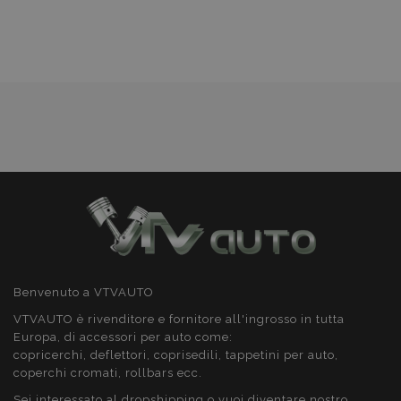
lista
product_data_storage
1 gio
Adobe Inc.
www.vtvauto.it
desideri
CookieScriptConsent
4
CookieScript
setti
www.vtvauto.it
2 gio
Benvenuto a VTVAUTO
VTVAUTO è rivenditore e fornitore all'ingrosso in tutta
Europa, di accessori per auto come:
mage-cache-storage
1 gio
Adobe Inc.
copricerchi, deflettori, coprisedili, tappetini per auto,
www.vtvauto.it
coperchi cromati, rollbars ecc.
Sei interessato al dropshipping o vuoi diventare nostro