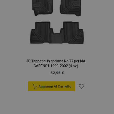
seco
3D Tappetini in gomma No.77 per KIA
CARENS II 1999-2002 (4 pz)
52,95 €
Aggiungi Al Carrello
recently_compared_product_previous
1 gio
Adobe Inc.
www.vtvauto.it
Aggiungi
alla