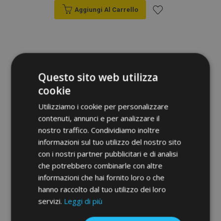
Aggiungi Al Carrello
Aggiungi
alla
lista
Questo sito web utilizza
desideri
cookie
Utilizziamo i cookie per personalizzare
contenuti, annunci e per analizzare il
nostro traffico. Condividiamo inoltre
Tappeti in gomma auto per FORD
informazioni sul tuo utilizzo del nostro sito
TRANSIT CUSTOM 2ND ROW 2012-2021
con i nostri partner pubblicitari e di analisi
(3 pz)
che potrebbero combinarle con altre
36,00 €
informazioni che hai fornito loro o che
hanno raccolto dal tuo utilizzo dei loro
Aggiungi Al Carrello
servizi.
Leggi di più
Aggiungi