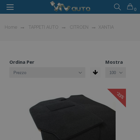
0
Home
TAPPETI AUTO
CITROEN
XANTIA
Ordina Per
Mostra
-33%