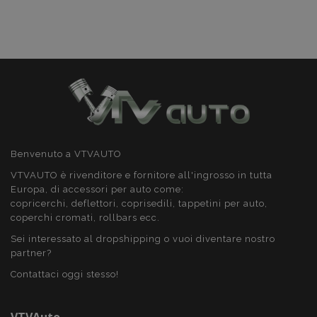
Targeting
Funzionalità
Strettamente necessari
Performance
Targeting
Funzionalità
Benvenuto a VTVAUTO
I cookie strettamente necessari consentono le
VTVAUTO è rivenditore e fornitore all'ingrosso in tutta
funzionalità principali del sito web come l'accesso
Europa, di accessori per auto come:
dell'utente e la gestione dell'account. Il sito web
non può essere utilizzato correttamente senza i
copricerchi, deflettori, coprisedili, tappetini per auto,
cookie strettamente necessari.
coperchi cromati, rollbars ecc.
Fornitore
/
Sei interessato al dropshipping o vuoi diventare nostro
Nome
Scad
Dominio
partner?
mage-cache-sessid
1 gio
Adobe Inc.
Contattaci oggi stesso!
www.vtvauto.it