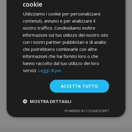
cookie
Utilizziamo i cookie per personalizzare
contenuti, annunci e per analizzare il
nostro traffico. Condividiamo inoltre
informazioni sul tuo utilizzo del nostro sito
Tappetini auto in velluto su misura per
con i nostri partner pubblicitari e di analisi
Citroen Xantia 1993-2000 (4 pezzi)
che potrebbero combinarle con altre
30,95 €
informazioni che hai fornito loro o che
hanno raccolto dal tuo utilizzo dei loro
Aggiungi Al Carrello
servizi.
Leggi di più
Aggiungi
ACCETTA TUTTO
alla
MOSTRA DETTAGLI
lista
POWERED BY COOKIESCRIPT
desideri
Strettamente
Performance
necessari